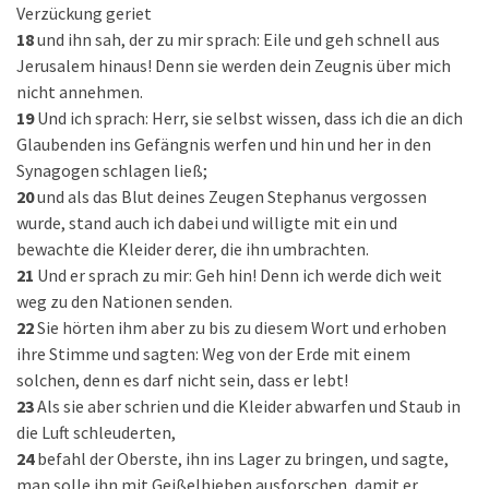
Verzückung geriet
18
und ihn sah, der zu mir sprach: Eile und geh schnell aus
Jerusalem hinaus! Denn sie werden dein Zeugnis über mich
nicht annehmen.
19
Und ich sprach: Herr, sie selbst wissen, dass ich die an dich
Glaubenden ins Gefängnis werfen und hin und her in den
Synagogen schlagen ließ;
20
und als das Blut deines Zeugen Stephanus vergossen
wurde, stand auch ich dabei und willigte mit ein und
bewachte die Kleider derer, die ihn umbrachten.
21
Und er sprach zu mir: Geh hin! Denn ich werde dich weit
weg zu den Nationen senden.
22
Sie hörten ihm aber zu bis zu diesem Wort und erhoben
ihre Stimme und sagten: Weg von der Erde mit einem
solchen, denn es darf nicht sein, dass er lebt!
23
Als sie aber schrien und die Kleider abwarfen und Staub in
die Luft schleuderten,
24
befahl der Oberste, ihn ins Lager zu bringen, und sagte,
man solle ihn mit Geißelhieben ausforschen, damit er