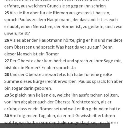
erfahre, aus welchem Grund sie so gegen ihn schrien.
25
Als sie ihn aber für die Riemen ausgestreckt hatten,
sprach Paulus zu dem Hauptmann, der dastand: Ist es euch
erlaubt, einen Menschen, der Römer ist, zu geißeln, und zwar
unverurteilt?
26
Als es aber der Hauptmann hörte, ging er hin und meldete
dem Obersten und sprach: Was hast du vor zu tun? Denn
dieser Mensch ist ein Römer.
27
Der Oberste aber kam herbei und sprach zu ihm: Sage mir,
bist du ein Römer? Er aber sprach: Ja.
28
Und der Oberste antwortete: Ich habe für eine große
Summe dieses Bürgerrecht erworben. Paulus sprach: Ich aber
bin sogar darin geboren.
29
Sogleich nun ließen die, welche ihn ausforschen sollten,
von ihm ab; aber auch der Oberste fürchtete sich, als er
erfuhr, dass er ein Römer sei und weil er ihn gebunden hatte.
30
Am folgenden Tag aber, da er mit Gewissheit erfahren
wollte, weshalb er von den Juden angeklagt sei, machte er