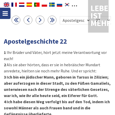
LEBEN
IST
MEHR
Apostelgeschichte 22
1
Ihr Brüder und Väter, hört jetzt meine Verantwortung vor
euch!
2
Als sie aber hörten, dass er sie in hebräischer Mundart
anredete, hielten sie noch mehr Ruhe. Und er spricht:
3
Ich bin ein jüdischer Mann, geboren in Tarsus in Zilizien;
aber auferzogen in dieser Stadt, zu den Füßen Gamaliels,
unterwiesen nach der Strenge des väterlichen Gesetzes,
war ich, wie ihr alle heute seid, ein Eiferer für Gott.
4
Ich habe diesen Weg verfolgt bis auf den Tod, indem ich
sowohl Männer als auch Frauen band und in die
Gefängnisse überlieferte,