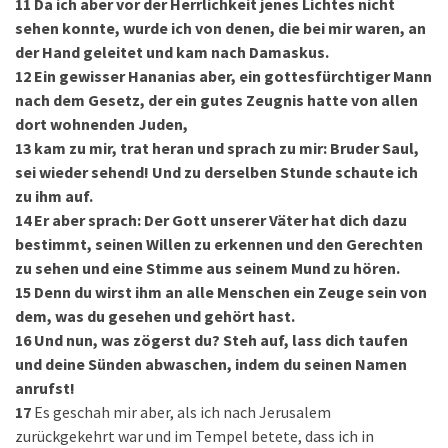
11
Da ich aber vor der Herrlichkeit jenes Lichtes nicht
sehen konnte, wurde ich von denen, die bei mir waren, an
der Hand geleitet und kam nach Damaskus.
12
Ein gewisser Hananias aber, ein gottesfürchtiger Mann
nach dem Gesetz, der ein gutes Zeugnis hatte von allen
dort wohnenden Juden,
13
kam zu mir, trat heran und sprach zu mir: Bruder Saul,
sei wieder sehend! Und zu derselben Stunde schaute ich
zu ihm auf.
14
Er aber sprach: Der Gott unserer Väter hat dich dazu
bestimmt, seinen Willen zu erkennen und den Gerechten
zu sehen und eine Stimme aus seinem Mund zu hören.
15
Denn du wirst ihm an alle Menschen ein Zeuge sein von
dem, was du gesehen und gehört hast.
16
Und nun, was zögerst du? Steh auf, lass dich taufen
und deine Sünden abwaschen, indem du seinen Namen
anrufst!
17
Es geschah mir aber, als ich nach Jerusalem
zurückgekehrt war und im Tempel betete, dass ich in