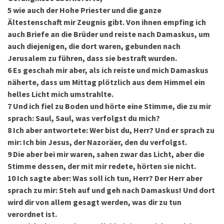
5
wie auch der Hohe Priester und die ganze
Ältestenschaft mir Zeugnis gibt. Von ihnen empfing ich
auch Briefe an die Brüder und reiste nach Damaskus, um
auch diejenigen, die dort waren, gebunden nach
Jerusalem zu führen, dass sie bestraft wurden.
6
Es geschah mir aber, als ich reiste und mich Damaskus
näherte, dass um Mittag plötzlich aus dem Himmel ein
helles Licht mich umstrahlte.
7
Und ich fiel zu Boden und hörte eine Stimme, die zu mir
sprach: Saul, Saul, was verfolgst du mich?
8
Ich aber antwortete: Wer bist du, Herr? Und er sprach zu
mir: Ich bin Jesus, der Nazoräer, den du verfolgst.
9
Die aber bei mir waren, sahen zwar das Licht, aber die
Stimme dessen, der mit mir redete, hörten sie nicht.
10
Ich sagte aber: Was soll ich tun, Herr? Der Herr aber
sprach zu mir: Steh auf und geh nach Damaskus! Und dort
wird dir von allem gesagt werden, was dir zu tun
verordnet ist.