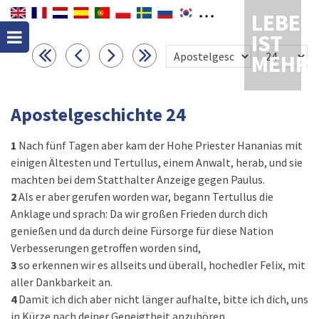
LEBEN
IST
MEHR
Apostelgeschichte 24
1
Nach fünf Tagen aber kam der Hohe Priester Hananias mit
einigen Ältesten und Tertullus, einem Anwalt, herab, und sie
machten bei dem Statthalter Anzeige gegen Paulus.
2
Als er aber gerufen worden war, begann Tertullus die
Anklage und sprach: Da wir großen Frieden durch dich
genießen und da durch deine Fürsorge für diese Nation
Verbesserungen getroffen worden sind,
3
so erkennen wir es allseits und überall, hochedler Felix, mit
aller Dankbarkeit an.
4
Damit ich dich aber nicht länger aufhalte, bitte ich dich, uns
in Kürze nach deiner Geneigtheit anzuhören.