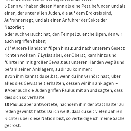
5
Denn wir haben diesen Mann als eine Pest befunden und als
einen, der unter allen Juden, die auf dem Erdkreis sind,
Aufruhr erregt, und als einen Anführer der Sekte der
Nazoräer;
6
der auch versucht hat, den Tempel zu entheiligen, den wir
auch ergriffen haben;
7
(*)Andere Handschr. fügen hinzu: und nach unserem Gesetz
richten wollten. 7 Lysias aber, der Oberst, kam hinzu und
führte ihn mit großer Gewalt aus unseren Händen weg 8 und
befahl seinen Anklägern, zu dir zu kommen;
8
von ihm kannst du selbst, wenn du ihn verhört hast, über
alles dies Gewissheit erhalten, dessen wir ihn anklagen. –
9
Aber auch die Juden griffen Paulus mit an und sagten, dass
dies sich so verhalte.
10
Paulus aber antwortete, nachdem ihm der Statthalter zu
reden gewinkt hatte: Da ich weiß, dass du seit vielen Jahren
Richter über diese Nation bist, so verteidige ich meine Sache
getrost.