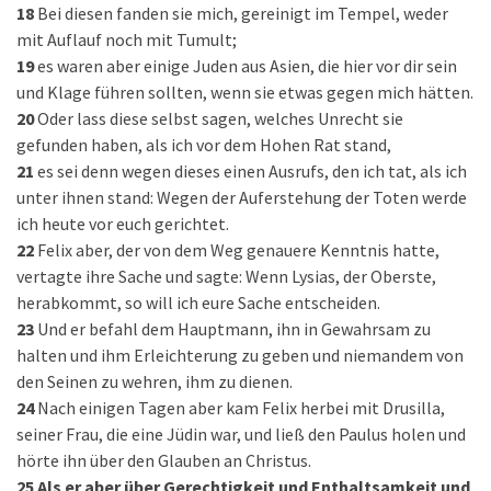
18
Bei diesen fanden sie mich, gereinigt im Tempel, weder
mit Auflauf noch mit Tumult;
19
es waren aber einige Juden aus Asien, die hier vor dir sein
und Klage führen sollten, wenn sie etwas gegen mich hätten.
20
Oder lass diese selbst sagen, welches Unrecht sie
gefunden haben, als ich vor dem Hohen Rat stand,
21
es sei denn wegen dieses einen Ausrufs, den ich tat, als ich
unter ihnen stand: Wegen der Auferstehung der Toten werde
ich heute vor euch gerichtet.
22
Felix aber, der von dem Weg genauere Kenntnis hatte,
vertagte ihre Sache und sagte: Wenn Lysias, der Oberste,
herabkommt, so will ich eure Sache entscheiden.
23
Und er befahl dem Hauptmann, ihn in Gewahrsam zu
halten und ihm Erleichterung zu geben und niemandem von
den Seinen zu wehren, ihm zu dienen.
24
Nach einigen Tagen aber kam Felix herbei mit Drusilla,
seiner Frau, die eine Jüdin war, und ließ den Paulus holen und
hörte ihn über den Glauben an Christus.
25
Als er aber über Gerechtigkeit und Enthaltsamkeit und