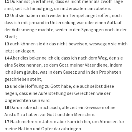
11
Du kannst ja erfahren, dass es nicht mehr als zwölf Tage
sind, seit ich hinaufging, um in Jerusalem anzubeten.
12
Und sie haben mich weder im Tempel angetroffen, noch
dass ich mit jemand in Unterredung war oder einen Auflauf
der Volksmenge machte, weder in den Synagogen noch in der
Stadt;
13
auch können sie dir das nicht beweisen, weswegen sie mich
jetzt anklagen.
14
Aber dies bekenne ich dir, dass ich nach dem Weg, den sie
eine Sekte nennen, so dem Gott meiner Väter diene, indem
ich allem glaube, was in dem Gesetz und in den Propheten
geschrieben steht,
15
und die Hoffnung zu Gott habe, die auch selbst diese
hegen, dass eine Auferstehung der Gerechten wie der
Ungerechten sein wird.
16
Darum übe ich mich auch, allezeit ein Gewissen ohne
Anstoß zu haben vor Gott und den Menschen.
17
Nach mehreren Jahren aber kam ich her, um Almosen für
meine Nation und Opfer darzubringen.