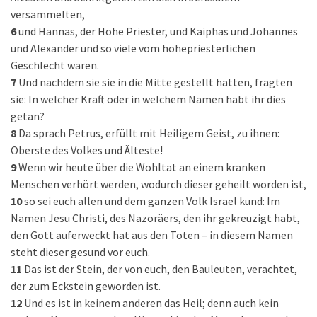
versammelten,
6
und Hannas, der Hohe Priester, und Kaiphas und Johannes
und Alexander und so viele vom hohepriesterlichen
Geschlecht waren.
7
Und nachdem sie sie in die Mitte gestellt hatten, fragten
sie: In welcher Kraft oder in welchem Namen habt ihr dies
getan?
8
Da sprach Petrus, erfüllt mit Heiligem Geist, zu ihnen:
Oberste des Volkes und Älteste!
9
Wenn wir heute über die Wohltat an einem kranken
Menschen verhört werden, wodurch dieser geheilt worden ist,
10
so sei euch allen und dem ganzen Volk Israel kund: Im
Namen Jesu Christi, des Nazoräers, den ihr gekreuzigt habt,
den Gott auferweckt hat aus den Toten – in diesem Namen
steht dieser gesund vor euch.
11
Das ist der Stein, der von euch, den Bauleuten, verachtet,
der zum Eckstein geworden ist.
12
Und es ist in keinem anderen das Heil; denn auch kein