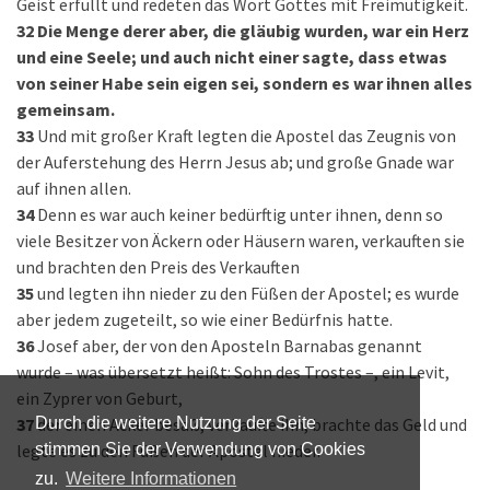
Geist erfüllt und redeten das Wort Gottes mit Freimütigkeit.
32
Die Menge derer aber, die gläubig wurden, war ein Herz
und eine Seele; und auch nicht einer sagte, dass etwas
von seiner Habe sein eigen sei, sondern es war ihnen alles
gemeinsam.
33
Und mit großer Kraft legten die Apostel das Zeugnis von
der Auferstehung des Herrn Jesus ab; und große Gnade war
auf ihnen allen.
34
Denn es war auch keiner bedürftig unter ihnen, denn so
viele Besitzer von Äckern oder Häusern waren, verkauften sie
und brachten den Preis des Verkauften
35
und legten ihn nieder zu den Füßen der Apostel; es wurde
aber jedem zugeteilt, so wie einer Bedürfnis hatte.
36
Josef aber, der von den Aposteln Barnabas genannt
wurde – was übersetzt heißt: Sohn des Trostes –, ein Levit,
ein Zyprer von Geburt,
37
der einen Acker besaß, verkaufte ihn, brachte das Geld und
Durch die weitere Nutzung der Seite
legte es zu den Füßen der Apostel nieder.
stimmen Sie der Verwendung von Cookies
zu.
Weitere Informationen