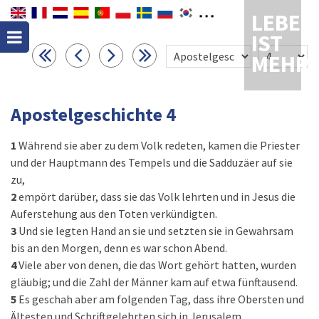
LEBEN
IST
MEHR
Apostelgeschichte 4
1
Während sie aber zu dem Volk redeten, kamen die Priester
und der Hauptmann des Tempels und die Sadduzäer auf sie
zu,
2
empört darüber, dass sie das Volk lehrten und in Jesus die
Auferstehung aus den Toten verkündigten.
3
Und sie legten Hand an sie und setzten sie in Gewahrsam
bis an den Morgen, denn es war schon Abend.
4
Viele aber von denen, die das Wort gehört hatten, wurden
gläubig; und die Zahl der Männer kam auf etwa fünftausend.
5
Es geschah aber am folgenden Tag, dass ihre Obersten und
Ältesten und Schriftgelehrten sich in Jerusalem