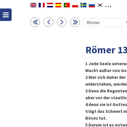
Römer 1
1
Jede Seele unterwe
Macht außer von Got
2
Wer sich daher der
widerstehen, werden
3
Denn die Regenten 
aber vor der staatli
4
denn sie ist Gotte
trägt das Schwert ni
Böses tut.
5
Darum ist es notwe