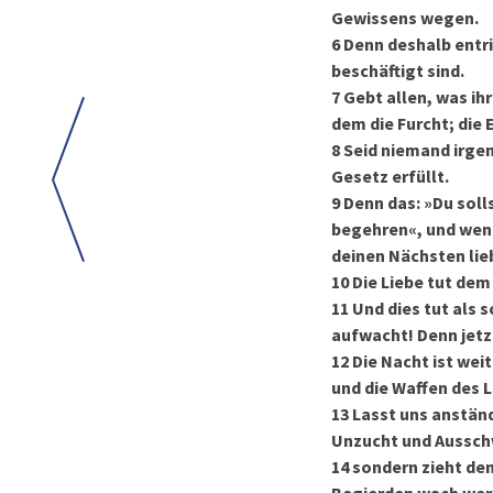
Gewissens wegen.
6
Denn deshalb entri
beschäftigt sind.
7
Gebt allen, was ihr
dem die Furcht; die 
8
Seid niemand irgen
Gesetz erfüllt.
9
Denn das: »Du solls
begehren«, und wenn
deinen Nächsten lieb
10
Die Liebe tut dem
11
Und dies tut als s
aufwacht! Denn jetz
12
Die Nacht ist wei
und die Waffen des L
13
Lasst uns anständ
Unzucht und Ausschw
14
sondern zieht den