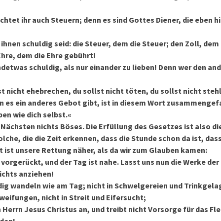
chtet ihr auch Steuern; denn es sind Gottes Diener, die eben 
 ihnen schuldig seid: die Steuer, dem die Steuer; den Zoll, dem 
Ehre, dem die Ehre gebührt!
detwas schuldig, als nur einander zu lieben! Denn wer den and
t nicht ehebrechen, du sollst nicht töten, du sollst nicht stehl
 es ein anderes Gebot gibt, ist in diesem Wort zusammengefa
en wie dich selbst.«
 Nächsten nichts Böses. Die Erfüllung des Gesetzes ist also die
olche, die die Zeit erkennen, dass die Stunde schon da ist, das
t ist unsere Rettung näher, als da wir zum Glauben kamen:
t vorgerückt, und der Tag ist nahe. Lasst uns nun die Werke der
ichts anziehen!
ig wandeln wie am Tag; nicht in Schwelgereien und Trinkgelag
eifungen, nicht in Streit und Eifersucht;
 Herrn Jesus Christus an, und treibt nicht Vorsorge für das Fle