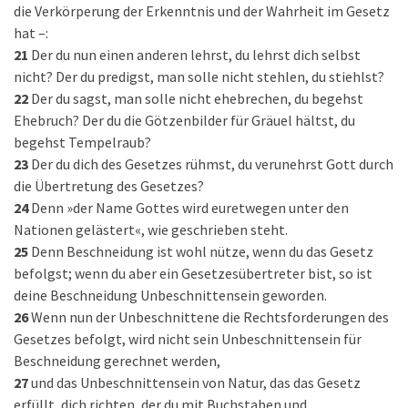
die Verkörperung der Erkenntnis und der Wahrheit im Gesetz
hat –:
21
Der du nun einen anderen lehrst, du lehrst dich selbst
nicht? Der du predigst, man solle nicht stehlen, du stiehlst?
22
Der du sagst, man solle nicht ehebrechen, du begehst
Ehebruch? Der du die Götzenbilder für Gräuel hältst, du
begehst Tempelraub?
23
Der du dich des Gesetzes rühmst, du verunehrst Gott durch
die Übertretung des Gesetzes?
24
Denn »der Name Gottes wird euretwegen unter den
Nationen gelästert«, wie geschrieben steht.
25
Denn Beschneidung ist wohl nütze, wenn du das Gesetz
befolgst; wenn du aber ein Gesetzesübertreter bist, so ist
deine Beschneidung Unbeschnittensein geworden.
26
Wenn nun der Unbeschnittene die Rechtsforderungen des
Gesetzes befolgt, wird nicht sein Unbeschnittensein für
Beschneidung gerechnet werden,
27
und das Unbeschnittensein von Natur, das das Gesetz
erfüllt, dich richten, der du mit Buchstaben und