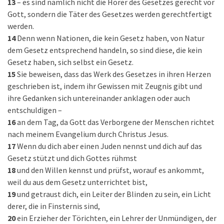
13
– es sind nämlich nicht die Hörer des Gesetzes gerecht vor
Gott, sondern die Täter des Gesetzes werden gerechtfertigt
werden.
14
Denn wenn Nationen, die kein Gesetz haben, von Natur
dem Gesetz entsprechend handeln, so sind diese, die kein
Gesetz haben, sich selbst ein Gesetz.
15
Sie beweisen, dass das Werk des Gesetzes in ihren Herzen
geschrieben ist, indem ihr Gewissen mit Zeugnis gibt und
ihre Gedanken sich untereinander anklagen oder auch
entschuldigen –
16
an dem Tag, da Gott das Verborgene der Menschen richtet
nach meinem Evangelium durch Christus Jesus.
17
Wenn du dich aber einen Juden nennst und dich auf das
Gesetz stützt und dich Gottes rühmst
18
und den Willen kennst und prüfst, worauf es ankommt,
weil du aus dem Gesetz unterrichtet bist,
19
und getraust dich, ein Leiter der Blinden zu sein, ein Licht
derer, die in Finsternis sind,
20
ein Erzieher der Törichten, ein Lehrer der Unmündigen, der