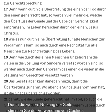
zur Gerechtsprechung.
17
Denn wenn durch die Übertretung des einen der Tod durch
den einen geherrscht hat, so werden viel mehr die, welche
den Überfluss der Gnade und der Gabe der Gerechtigkeit
empfangen, im Leben herrschen durch den einen, Jesus
Christus.
18
Wie es nun durch eine Übertretung für alle Menschen zur
Verdammnis kam, so auch durch eine Rechtstat für alle
Menschen zur Rechtfertigung des Lebens.
19
Denn wie durch des einen Menschen Ungehorsam die
vielen in die Stellung von Sündern versetzt worden sind, so
werden auch durch den Gehorsam des einen die vielen in die
Stellung von Gerechten versetzt werden.
20
Das Gesetz aber kam daneben hinzu, damit die
Übertretung zunahm. Wo aber die Sünde zugenommen hat,
ist die Gnade überreich geworden,
21
damit, wie die Sünde geherrscht hat im Tod, so auch die
Gnade herrscht durch Gerechtigkeit zu ewigem Leben durch
Durch die weitere Nutzung der Seite
Jesus Christus, unseren Herrn.
stimmen Sie der Verwendung von Cookies