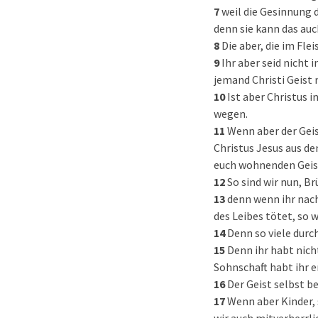
7
weil die Gesinnung 
denn sie kann das auc
8
Die aber, die im Fle
9
Ihr aber seid nicht
jemand Christi Geist n
10
Ist aber Christus i
wegen.
11
Wenn aber der Geis
Christus Jesus aus d
euch wohnenden Geis
12
So sind wir nun, B
13
denn wenn ihr nach
des Leibes tötet, so w
14
Denn so viele durc
15
Denn ihr habt nich
Sohnschaft habt ihr e
16
Der Geist selbst b
17
Wenn aber Kinder, 