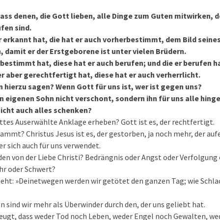
dass denen, die Gott lieben, alle Dinge zum Guten mitwirken, 
fen sind.
r erkannt hat, die hat er auch vorherbestimmt, dem Bild sein
, damit er der Erstgeborene ist unter vielen Brüdern.
rbestimmt hat, diese hat er auch berufen; und die er berufen ha
er aber gerechtfertigt hat, diese hat er auch verherrlicht.
n hierzu sagen? Wenn Gott für uns ist, wer ist gegen uns?
en eigenen Sohn nicht verschont, sondern ihn für uns alle hing
nicht auch alles schenken?
tes Auserwählte Anklage erheben? Gott ist es, der rechtfertigt.
rdammt? Christus Jesus ist es, der gestorben, ja noch mehr, der auf
er sich auch für uns verwendet.
den von der Liebe Christi? Bedrängnis oder Angst oder Verfolgun
hr oder Schwert?
teht: »Deinetwegen werden wir getötet den ganzen Tag; wie Schlac
en sind wir mehr als Überwinder durch den, der uns geliebt hat.
zeugt, dass weder Tod noch Leben, weder Engel noch Gewalten, w