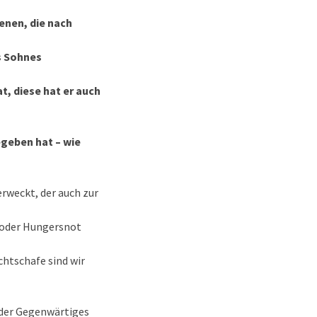
denen, die nach
es Sohnes
t, diese hat er auch
egeben hat – wie
erweckt, der auch zur
g oder Hungersnot
htschafe sind wir
eder Gegenwärtiges