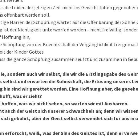
cht werden.
ss die Leiden der jetzigen Zeit nicht ins Gewicht fallen gegenüber
ns offenbart werden soll.
tige Harren der Schöpfung wartet auf die Offenbarung der Söhne 
 ist der Nichtigkeit unterworfen worden – nicht freiwillig, sonder
f Hoffnung hin,
ie Schöpfung von der Knechtschaft der Vergänglichkeit frei gemac
eit der Kinder Gottes.
dass die ganze Schöpfung zusammen seufzt und zusammen in Gebu
sie, sondern auch wir selbst, die wir die Erstlingsgabe des Gei
s selbst und erwarten die Sohnschaft, die Erlösung unseres Le
 hin sind wir gerettet worden. Eine Hoffnung aber, die gesehen
offt, was er sieht?
 hoffen, was wir nicht sehen, so warten wir mit Ausharren.
 auch der Geist sich unserer Schwachheit an; denn wir wissen
s sich gebührt, aber der Geist selbst verwendet sich für uns in
en erforscht, weiß, was der Sinn des Geistes ist, denn er verwe