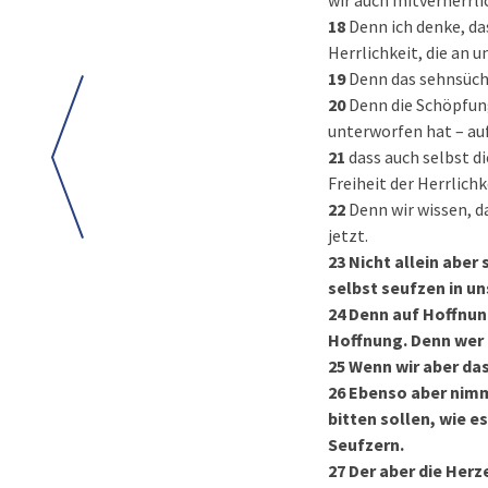
wir auch mitverherrli
18
Denn ich denke, da
Herrlichkeit, die an u
19
Denn das sehnsüch
20
Denn die Schöpfung
unterworfen hat – au
21
dass auch selbst d
Freiheit der Herrlichk
22
Denn wir wissen, 
jetzt.
23
Nicht allein aber 
selbst seufzen in un
24
Denn auf Hoffnung
Hoffnung. Denn wer h
25
Wenn wir aber das
26
Ebenso aber nimmt
bitten sollen, wie e
Seufzern.
27
Der aber die Herz