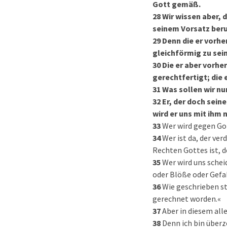
Gott gemäß.
28
Wir wissen aber, 
seinem Vorsatz beru
29
Denn die er vorhe
gleichförmig zu sein
30
Die er aber vorhe
gerechtfertigt; die 
31
Was sollen wir nu
32
Er, der doch sein
wird er uns mit ihm 
33
Wer wird gegen Got
34
Wer ist da, der ve
Rechten Gottes ist, d
35
Wer wird uns schei
oder Blöße oder Gefa
36
Wie geschrieben s
gerechnet worden.«
37
Aber in diesem all
38
Denn ich bin über