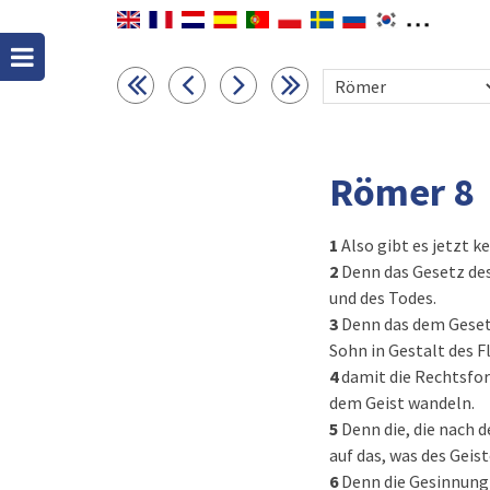
Römer 8
1
Also gibt es jetzt k
2
Denn das Gesetz des
und des Todes.
3
Denn das dem Gesetz
Sohn in Gestalt des F
4
damit die Rechtsfor
dem Geist wandeln.
5
Denn die, die nach d
auf das, was des Geiste
6
Denn die Gesinnung 