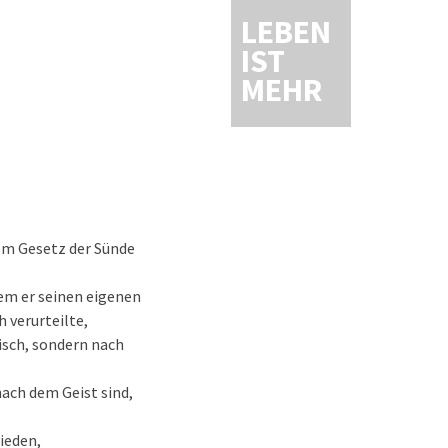
LEBEN
IST
MEHR
dem Gesetz der Sünde
dem er seinen eigenen
h verurteilte,
eisch, sondern nach
 nach dem Geist sind,
ieden,