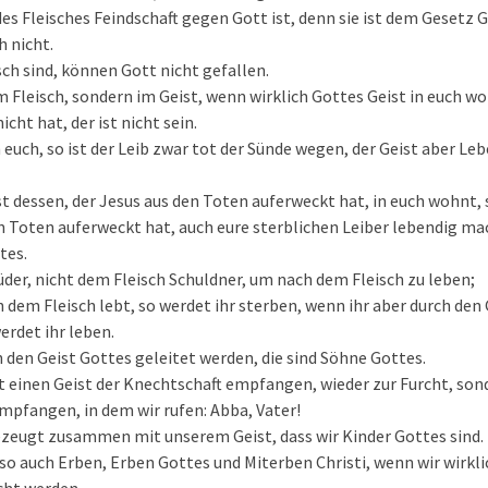
des Fleisches Feindschaft gegen Gott ist, denn sie ist dem Gesetz 
h nicht.
isch sind, können Gott nicht gefallen.
 im Fleisch, sondern im Geist, wenn wirklich Gottes Geist in euch 
icht hat, der ist nicht sein.
n euch, so ist der Leib zwar tot der Sünde wegen, der Geist aber Le
t dessen, der Jesus aus den Toten auferweckt hat, in euch wohnt, s
en Toten auferweckt hat, auch eure sterblichen Leiber lebendig m
tes.
rüder, nicht dem Fleisch Schuldner, um nach dem Fleisch zu leben;
 dem Fleisch lebt, so werdet ihr sterben, wenn ihr aber durch den
erdet ihr leben.
h den Geist Gottes geleitet werden, die sind Söhne Gottes.
t einen Geist der Knechtschaft empfangen, wieder zur Furcht, son
mpfangen, in dem wir rufen: Abba, Vater!
ezeugt zusammen mit unserem Geist, dass wir Kinder Gottes sind.
so auch Erben, Erben Gottes und Miterben Christi, wenn wir wirkli