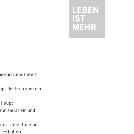
LEBEN
IST
MEHR
ie euch überliefert
aupt der Frau aber der
 Haupt.
nn sie ist ein und
nn es aber für eine
h verhüllen.