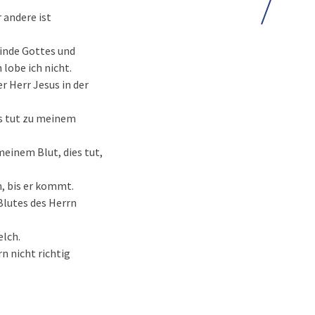
 andere ist
einde Gottes und
 lobe ich nicht.
r Herr Jesus in der
ies tut zu meinem
meinem Blut, dies tut,
n, bis er kommt.
 Blutes des Herrn
elch.
rn nicht richtig