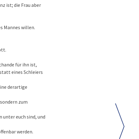
z ist; die Frau aber
es Mannes willen.
ott.
hande für ihn ist,
statt eines Schleiers
eine derartige
, sondern zum
 unter euch sind, und
offenbar werden.