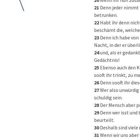
20
Wenn ihr nun zusa
21
Denn jeder nimmt b
betrunken.
22
Habt ihr denn nich
beschämt die, welche 
23
Denn ich habe von 
Nacht, in der er über
24
und, als er gedankt
Gedächtnis!
25
Ebenso auch den Ke
sooft ihr trinkt, zu 
26
Denn sooft ihr die
27
Wer also unwürdig 
schuldig sein.
28
Der Mensch aber pr
29
Denn wer isst und t
beurteilt.
30
Deshalb sind viele
31
Wenn wir uns aber 