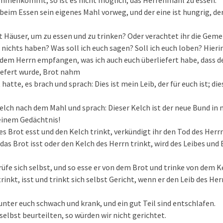
mmenkommt, so ist es nicht möglich, das Herrenmahl zu essen.
eim Essen sein eigenes Mahl vorweg, und der eine ist hungrig, der
t Häuser, um zu essen und zu trinken? Oder verachtet ihr die Gem
nichts haben? Was soll ich euch sagen? Soll ich euch loben? Hierin
dem Herrn empfangen, was ich auch euch überliefert habe, dass de
liefert wurde, Brot nahm
 hatte, es brach und sprach: Dies ist mein Leib, der für euch ist; d
lch nach dem Mahl und sprach: Dieser Kelch ist der neue Bund in 
meinem Gedächtnis!
ses Brot esst und den Kelch trinkt, verkündigt ihr den Tod des Herr
das Brot isst oder den Kelch des Herrn trinkt, wird des Leibes und
üfe sich selbst, und so esse er von dem Brot und trinke von dem K
rinkt, isst und trinkt sich selbst Gericht, wenn er den Leib des Her
 unter euch schwach und krank, und ein gut Teil sind entschlafen.
selbst beurteilten, so würden wir nicht gerichtet.