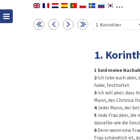
1. Korint
1
Seid meine Nachahm
2
Ich lobe euch aber, 
habe, festhaltet.
3
Ich will aber, dass 
Mann, des Christus H
4
Jeder Mann, der bet
5
Jede Frau aber, die
dasselbe wie die Ges
6
Denn wenn eine Frau
Frau schändlich ist, d