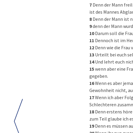
7
Denn der Mann freili
ist des Mannes Abgla
8
Denn der Mann ist n
9
denn der Mann wurde
10
Darum soll die Fra
11
Dennoch ist im Her
12
Denn wie die Frau v
13
Urteilt bei euch se
14
Und lehrt euch nich
15
wenn aber eine Frau
gegeben.
16
Wenn es aber jemand
Gewohnheit nicht, au
17
Wenn ich aber Folg
Schlechteren zusa
18
Denn erstens höre
zum Teil glaube ich es
19
Denn es müssen au