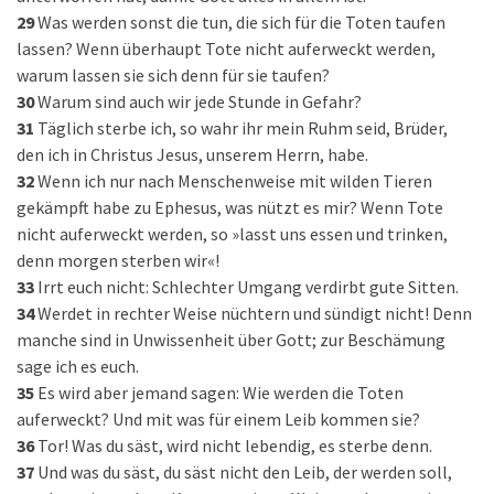
29
Was werden sonst die tun, die sich für die Toten taufen
lassen? Wenn überhaupt Tote nicht auferweckt werden,
warum lassen sie sich denn für sie taufen?
30
Warum sind auch wir jede Stunde in Gefahr?
31
Täglich sterbe ich, so wahr ihr mein Ruhm seid, Brüder,
den ich in Christus Jesus, unserem Herrn, habe.
32
Wenn ich nur nach Menschenweise mit wilden Tieren
gekämpft habe zu Ephesus, was nützt es mir? Wenn Tote
nicht auferweckt werden, so »lasst uns essen und trinken,
denn morgen sterben wir«!
33
Irrt euch nicht: Schlechter Umgang verdirbt gute Sitten.
34
Werdet in rechter Weise nüchtern und sündigt nicht! Denn
manche sind in Unwissenheit über Gott; zur Beschämung
sage ich es euch.
35
Es wird aber jemand sagen: Wie werden die Toten
auferweckt? Und mit was für einem Leib kommen sie?
36
Tor! Was du säst, wird nicht lebendig, es sterbe denn.
37
Und was du säst, du säst nicht den Leib, der werden soll,