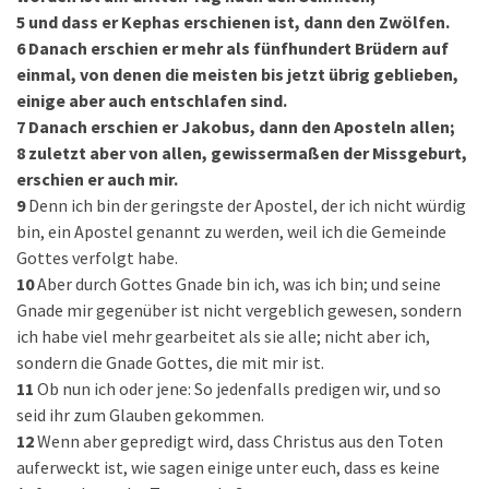
5
und dass er Kephas erschienen ist, dann den Zwölfen.
6
Danach erschien er mehr als fünfhundert Brüdern auf
einmal, von denen die meisten bis jetzt übrig geblieben,
einige aber auch entschlafen sind.
7
Danach erschien er Jakobus, dann den Aposteln allen;
8
zuletzt aber von allen, gewissermaßen der Missgeburt,
erschien er auch mir.
9
Denn ich bin der geringste der Apostel, der ich nicht würdig
bin, ein Apostel genannt zu werden, weil ich die Gemeinde
Gottes verfolgt habe.
10
Aber durch Gottes Gnade bin ich, was ich bin; und seine
Gnade mir gegenüber ist nicht vergeblich gewesen, sondern
ich habe viel mehr gearbeitet als sie alle; nicht aber ich,
sondern die Gnade Gottes, die mit mir ist.
11
Ob nun ich oder jene: So jedenfalls predigen wir, und so
seid ihr zum Glauben gekommen.
12
Wenn aber gepredigt wird, dass Christus aus den Toten
auferweckt ist, wie sagen einige unter euch, dass es keine