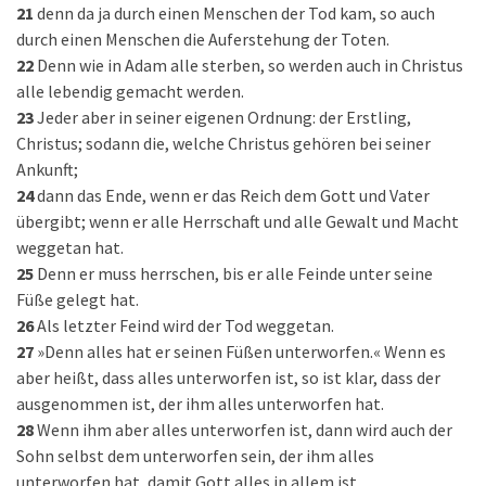
21
denn da ja durch einen Menschen der Tod kam, so auch
durch einen Menschen die Auferstehung der Toten.
22
Denn wie in Adam alle sterben, so werden auch in Christus
alle lebendig gemacht werden.
23
Jeder aber in seiner eigenen Ordnung: der Erstling,
Christus; sodann die, welche Christus gehören bei seiner
Ankunft;
24
dann das Ende, wenn er das Reich dem Gott und Vater
übergibt; wenn er alle Herrschaft und alle Gewalt und Macht
weggetan hat.
25
Denn er muss herrschen, bis er alle Feinde unter seine
Füße gelegt hat.
26
Als letzter Feind wird der Tod weggetan.
27
»Denn alles hat er seinen Füßen unterworfen.« Wenn es
aber heißt, dass alles unterworfen ist, so ist klar, dass der
ausgenommen ist, der ihm alles unterworfen hat.
28
Wenn ihm aber alles unterworfen ist, dann wird auch der
Sohn selbst dem unterworfen sein, der ihm alles
unterworfen hat, damit Gott alles in allem ist.