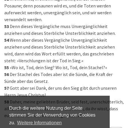
Posaune; denn posaunen wird es, und die Toten werden
auferweckt werden, unvergänglich sein, und wir werden
verwandelt werden.
53
Denn dieses Vergängliche muss Unvergänglichkeit
anziehen und dieses Sterbliche Unsterblichkeit anziehen.
54
Wenn aber dieses Vergängliche Unvergänglichkeit
anziehen und dieses Sterbliche Unsterblichkeit anziehen
wird, dann wird das Wort erfüllt werden, das geschrieben
steht: »Verschlungen ist der Tod in Sieg.«
55
»Wo ist, Tod, dein Sieg? Wo ist, Tod, dein Stachel?«
56
Der Stachel des Todes aber ist die Sünde, die Kraft der
Sünde aber das Gesetz.
57
Gott aber sei Dank, der uns den Sieg gibt durch unseren
Herrn Jesus Christus!
58
Daher, meine geliebten Brüder, seid fest, unerschütterlich,
allezeit überreich in dem Werk des Herrn, da ihr wisst, dass
Durch die weitere Nutzung der Seite
eure Mühe im Herrn nicht vergeblich ist!
stimmen Sie der Verwendung von Cookies
zu.
Weitere Informationen