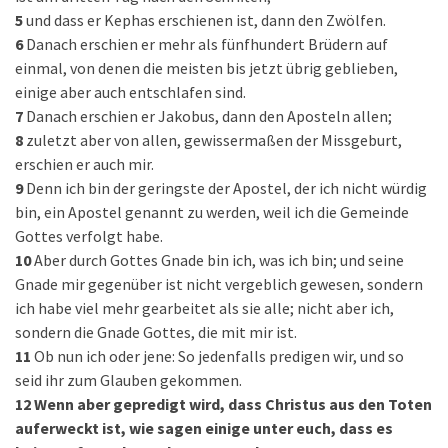
5
und dass er Kephas erschienen ist, dann den Zwölfen.
6
Danach erschien er mehr als fünfhundert Brüdern auf
einmal, von denen die meisten bis jetzt übrig geblieben,
einige aber auch entschlafen sind.
7
Danach erschien er Jakobus, dann den Aposteln allen;
8
zuletzt aber von allen, gewissermaßen der Missgeburt,
erschien er auch mir.
9
Denn ich bin der geringste der Apostel, der ich nicht würdig
bin, ein Apostel genannt zu werden, weil ich die Gemeinde
Gottes verfolgt habe.
10
Aber durch Gottes Gnade bin ich, was ich bin; und seine
Gnade mir gegenüber ist nicht vergeblich gewesen, sondern
ich habe viel mehr gearbeitet als sie alle; nicht aber ich,
sondern die Gnade Gottes, die mit mir ist.
11
Ob nun ich oder jene: So jedenfalls predigen wir, und so
seid ihr zum Glauben gekommen.
12
Wenn aber gepredigt wird, dass Christus aus den Toten
auferweckt ist, wie sagen einige unter euch, dass es