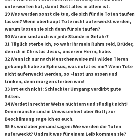
unterworfen hat, damit Gott alles in allem ist.
29
Was werden sonst die tun, die sich für die Toten taufen
lassen? Wenn überhaupt Tote nicht auferweckt werden,
warum lassen sie sich denn für sie taufen?
30
Warum sind auch wir jede Stunde in Gefahr?
31
Täglich sterbe ich, so wahr ihr mein Ruhm seid, Brüder,
den ich in Christus Jesus, unserem Herrn, habe.
32
Wenn ich nur nach Menschenweise mit wilden Tieren
gekämpft habe zu Ephesus, was nützt es mir? Wenn Tote
nicht auferweckt werden, so »lasst uns essen und
trinken, denn morgen sterben wir«!
33
Irrt euch nicht: Schlechter Umgang verdirbt gute
Sitten.
34
Werdet in rechter Weise nüchtern und sündigt nicht!
Denn manche sind in Unwissenheit über Gott; zur
Beschämung sage ich es euch.
35
Es wird aber jemand sagen: Wie werden die Toten
auferweckt? Und mit was für einem Leib kommen sie?