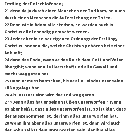
Erstling der Entschlafenen;
21
denn da ja durch einen Menschen der Tod kam, so auch
durch einen Menschen die Auferstehung der Toten.
22
Denn wie in Adam alle sterben, so werden auch in
Christus alle lebendig gemacht werden.
23
Jeder aber in seiner eigenen Ordnung: der Erstling,
Christus; sodann die, welche Christus gehören bei seiner
Ankunft;
24
dann das Ende, wenn er das Reich dem Gott und Vater
übergibt; wenn er alle Herrschaft und alle Gewalt und
Macht weggetan hat.
25
Denn er muss herrschen, bis er alle Feinde unter seine
Füße gelegt hat.
26
Als letzter Feind wird der Tod weggetan.
27
»Denn alles hat er seinen Füßen unterworfen.« Wenn
es aber heißt, dass alles unterworfen ist, so ist klar, dass
der ausgenommen ist, der ihm alles unterworfen hat.
28
Wenn ihm aber alles unterworfen ist, dann wird auch
der Sohn selbst dem unterworfen sein, der ihm alles