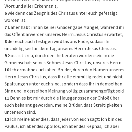
Wort und aller Erkenntnis,
6
wie denn das Zeugnis des Christus unter euch gefestigt
worden ist.
7
Daher habt ihr an keiner Gnadengabe Mangel, während ihr
das Offenbarwerden unseres Herrn Jesus Christus erwartet,
8
der euch auch festigen wird bis ans Ende, sodass ihr
untadelig seid an dem Tag unseres Herrn Jesus Christus.
9
Gott ist treu, durch den ihr berufen worden seid in die
Gemeinschaft seines Sohnes Jesus Christus, unseres Herrn.
10
Ich ermahne euch aber, Brüder, durch den Namen unseres
Herrn Jesus Christus, dass ihr alle einmütig redet und nicht
Spaltungen unter euch sind, sondern dass ihr in demselben
Sinn und in derselben Meinung völlig zusammengefügt seid.
11
Denn es ist mir durch die Hausgenossen der Chloë über
euch bekannt geworden, meine Brüder, dass Streitigkeiten
unter euch sind.
12
Ich meine aber dies, dass jeder von euch sagt: Ich bin des
Paulus, ich aber des Apollos, ich aber des Kephas, ich aber