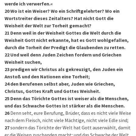
werde ich verwerfen.«
20
Wo ist ein Weiser? Wo ein Schriftgelehrter? Wo ein
Wortstreiter dieses Zeitalters? Hat nicht Gott die
Weisheit der Welt zur Torheit gemacht?
21
Denn weil in der Weisheit Gottes die Welt durch die
Weisheit Gott nicht erkannte, hat es Gott wohlgefallen,
durch die Torheit der Predigt die Glaubenden zu retten.
22
Und weil denn Juden Zeichen fordern und Griechen
Weisheit suchen,
23
predigen wir Christus als gekreuzigt, den Juden ein
Anstoß und den Nationen eine Torheit;
24
den Berufenen selbst aber, Juden wie Griechen,
Christus, Gottes Kraft und Gottes Weisheit.
25
Denn das Törichte Gottes ist weiser als die Menschen,
und das Schwache Gottes ist stärker als die Menschen.
26
Denn seht, eure Berufung, Brüder, dass es nicht viele Weise
nach dem Fleisch, nicht viele Mächtige, nicht viele Edle sind;
27
sondern das Törichte der Welt hat Gott auserwählt, damit
er die Weisen zuschanden macht; und das Schwache der Welt