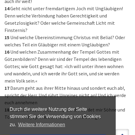
auch ihr weit!
14
Geht nicht unter fremdartigem Joch mit Ungläubigen!
Denn welche Verbindung haben Gerechtigkeit und
Gesetzlosigkeit? Oder welche Gemeinschaft Licht mit
Finsternis?
15
Und welche Übereinstimmung Christus mit Belial? Oder
welches Teil ein Gläubiger mit einem Ungläubigen?
16
Und welchen Zusammenhang der Tempel Gottes mit
Götzenbildern? Denn wir sind der Tempel des lebendigen
Gottes; wie Gott gesagt hat: »Ich will unter ihnen wohnen
und wandeln, und ich werde ihr Gott sein, und sie werden
mein Volk sein.«
17
Darum geht aus ihrer Mitte hinaus und sondert euch ab!,
spricht der Herr. Und rührt Unreines nicht an! Und ich werde
euch annehmen
18
und werde euch Vater sein, und ihr werdet mir Söhne und
Durch die weitere Nutzung der Seite
Töchter sein, spricht der Herr, der Allmächtige.
stimmen Sie der Verwendung von Cookies
zu.
Weitere Informationen