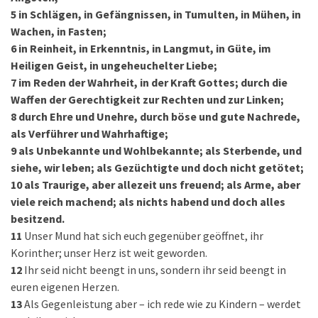
5
in Schlägen, in Gefängnissen, in Tumulten, in Mühen, in
Wachen, in Fasten;
6
in Reinheit, in Erkenntnis, in Langmut, in Güte, im
Heiligen Geist, in ungeheuchelter Liebe;
7
im Reden der Wahrheit, in der Kraft Gottes; durch die
Waffen der Gerechtigkeit zur Rechten und zur Linken;
8
durch Ehre und Unehre, durch böse und gute Nachrede,
als Verführer und Wahrhaftige;
9
als Unbekannte und Wohlbekannte; als Sterbende, und
siehe, wir leben; als Gezüchtigte und doch nicht getötet;
10
als Traurige, aber allezeit uns freuend; als Arme, aber
viele reich machend; als nichts habend und doch alles
besitzend.
11
Unser Mund hat sich euch gegenüber geöffnet, ihr
Korinther; unser Herz ist weit geworden.
12
Ihr seid nicht beengt in uns, sondern ihr seid beengt in
euren eigenen Herzen.
13
Als Gegenleistung aber – ich rede wie zu Kindern – werdet