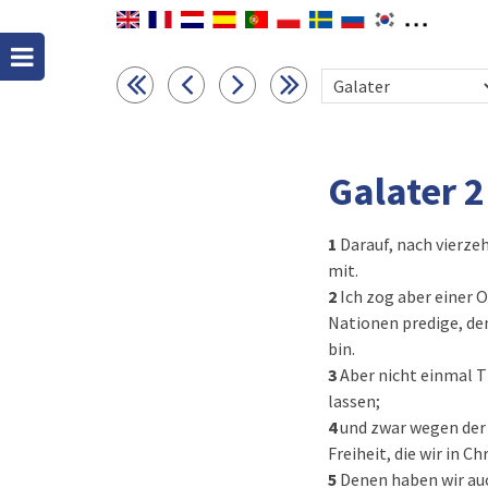
Galater 2
1
Darauf, nach vierze
mit.
2
Ich zog aber einer 
Nationen predige, de
bin.
3
Aber nicht einmal T
lassen;
4
und zwar wegen der 
Freiheit, die wir in C
5
Denen haben wir auc