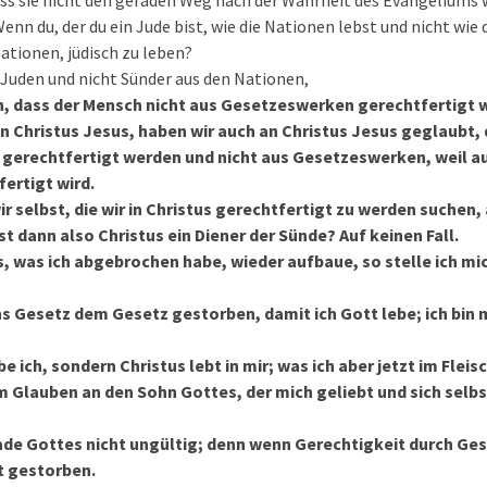
dass sie nicht den geraden Weg nach der Wahrheit des Evangeliums 
enn du, der du ein Jude bist, wie die Nationen lebst und nicht wie 
ationen, jüdisch zu leben?
 Juden und nicht Sünder aus den Nationen,
n, dass der Mensch nicht aus Gesetzeswerken gerechtfertigt w
n Christus Jesus, haben wir auch an Christus Jesus geglaubt, 
 gerechtfertigt werden und nicht aus Gesetzeswerken, weil 
fertigt wird.
r selbst, die wir in Christus gerechtfertigt zu werden suchen,
t dann also Christus ein Diener der Sünde? Auf keinen Fall.
, was ich abgebrochen habe, wieder aufbaue, so stelle ich mic
hs Gesetz dem Gesetz gestorben, damit ich Gott lebe; ich bin 
e ich, sondern Christus lebt in mir; was ich aber jetzt im Fleisc
m Glauben an den Sohn Gottes, der mich geliebt und sich selbs
ade Gottes nicht ungültig; denn wenn Gerechtigkeit durch G
t gestorben.