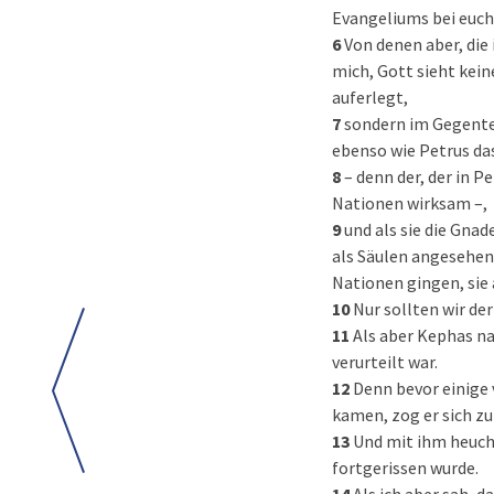
Evangeliums bei euch 
6
Von denen aber, die
mich, Gott sieht kei
auferlegt,
7
sondern im Gegentei
ebenso wie Petrus da
8
– denn der, der in 
Nationen wirksam –,
9
und als sie die Gna
als Säulen angesehen
Nationen gingen, sie 
10
Nur sollten wir de
11
Als aber Kephas na
verurteilt war.
12
Denn bevor einige 
kamen, zog er sich zu
13
Und mit ihm heuche
fortgerissen wurde.