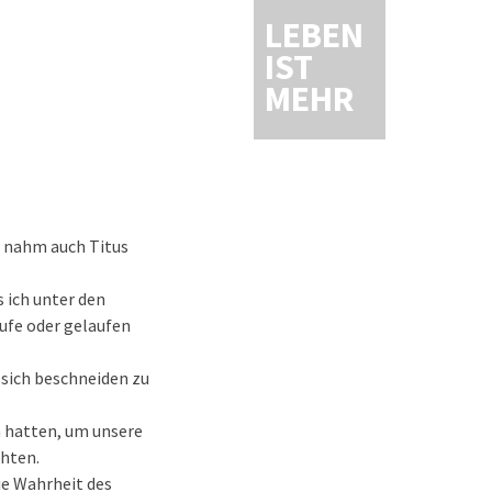
LEBEN
IST
MEHR
d nahm auch Titus
s ich unter den
ufe oder gelaufen
, sich beschneiden zu
n hatten, um unsere
chten.
ie Wahrheit des