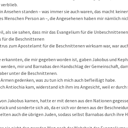
verblieb.
 in Ansehen standen – was immer sie auch waren, das macht keinen
nes Menschen Person an –, die Angesehenen haben mir nämlich nic
l, als sie sahen, dass mir das Evangelium für die Unbeschnittene
s für die Beschnittenen
Petrus zum Apostelamt für die Beschnittenen wirksam war, war auch 
de erkannten, die mir gegeben worden ist, gaben Jakobus und Keph
 werden, mir und Barnabas den Handschlag der Gemeinschaft, dami
aber unter die Beschnittenen.
r Armen gedenken, was zu tun ich mich auch befleißigt habe.
ch Antiochia kam, widerstand ich ihm ins Angesicht, weil er durch
von Jakobus kamen, hatte er mit denen aus den Nationen gegessen
rück und sonderte sich ab, da er sich vor denen aus der Beschneidu
lten auch die übrigen Juden, sodass selbst Barnabas durch ihre 