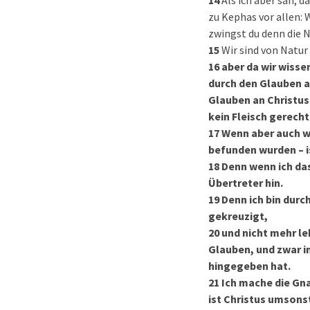
14
Als ich aber sah, 
zu Kephas vor allen: W
zwingst du denn die N
15
Wir sind von Natur
16
aber da wir wisse
durch den Glauben a
Glauben an Christus
kein Fleisch gerecht
17
Wenn aber auch wi
befunden wurden – is
18
Denn wenn ich das
Übertreter hin.
19
Denn ich bin durc
gekreuzigt,
20
und nicht mehr leb
Glauben, und zwar i
hingegeben hat.
21
Ich mache die Gn
ist Christus umsons