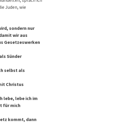
wandelten, sprach ich
die Juden, wie
ird, sondern nur
damit wir aus
aus Gesetzeswerken
 als Sünder
h selbst als
mit Christus
h lebe, lebe ich im
t für mich
esetz kommt, dann