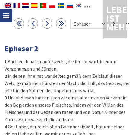
LEBEN
IST
MEHR
Epheser 2
1
Auch euch hat er auferweckt, die ihr tot wart in euren
Vergehungen und Sünden,
2
in denen ihr einst wandeltet gemäß dem Zeitlauf dieser
Welt, gemäß dem Fürsten der Macht der Luft, des Geistes, der
jetzt in den Söhnen des Ungehorsams wirkt.
3
Unter diesen hatten auch wir einst alle unseren Verkehr in
den Begierden unseres Fleisches, indem wir den Willen des
Fleisches und der Gedanken taten und von Natur Kinder des
Zorns waren wie auch die anderen.
4
Gott aber, der reich ist an Barmherzigkeit, hat um seiner
vielen Liebe willen, womit er uns geliebt hat,