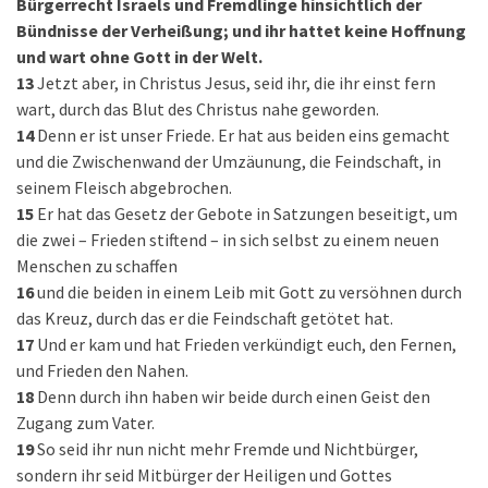
Bürgerrecht Israels und Fremdlinge hinsichtlich der
Bündnisse der Verheißung; und ihr hattet keine Hoffnung
und wart ohne Gott in der Welt.
13
Jetzt aber, in Christus Jesus, seid ihr, die ihr einst fern
wart, durch das Blut des Christus nahe geworden.
14
Denn er ist unser Friede. Er hat aus beiden eins gemacht
und die Zwischenwand der Umzäunung, die Feindschaft, in
seinem Fleisch abgebrochen.
15
Er hat das Gesetz der Gebote in Satzungen beseitigt, um
die zwei – Frieden stiftend – in sich selbst zu einem neuen
Menschen zu schaffen
16
und die beiden in einem Leib mit Gott zu versöhnen durch
das Kreuz, durch das er die Feindschaft getötet hat.
17
Und er kam und hat Frieden verkündigt euch, den Fernen,
und Frieden den Nahen.
18
Denn durch ihn haben wir beide durch einen Geist den
Zugang zum Vater.
19
So seid ihr nun nicht mehr Fremde und Nichtbürger,
sondern ihr seid Mitbürger der Heiligen und Gottes