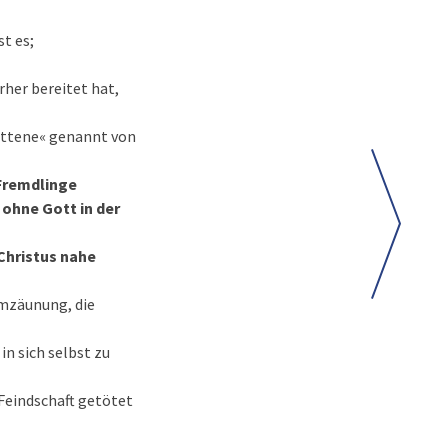
st es;
rher bereitet hat,
nittene« genannt von
 Fremdlinge
 ohne Gott in der
s Christus nahe
Umzäunung, die
in sich selbst zu
 Feindschaft getötet