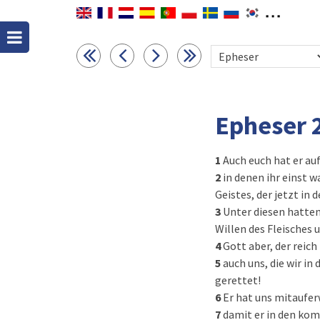
Epheser 
1
Auch euch hat er au
2
in denen ihr einst 
Geistes, der jetzt in
3
Unter diesen hatten
Willen des Fleisches 
4
Gott aber, der reich
5
auch uns, die wir i
gerettet!
6
Er hat uns mitaufer
7
damit er in den ko