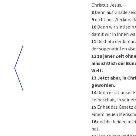
Christus Jesus.
8
Denn aus Gnade seid 
9
nicht aus Werken, 
10
Denn wir sind sein
damit wir in ihnen wa
11
Deshalb denkt dara
der sogenannten »Bes
12
zu jener Zeit ohn
hinsichtlich der Bün
Welt.
13
Jetzt aber, in Chr
geworden.
14
Denn er ist unser 
Feindschaft, in seine
15
Er hat das Gesetz d
einem neuen Mensche
16
und die beiden in 
hat.