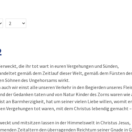
2
ferweckt, die ihr tot wart in euren Vergehungen und Sünden,
wandeltet gemäß dem Zeitlauf dieser Welt, gemäß dem Fürsten der 
 den Söhnen des Ungehorsams wirkt.
 auch wir einst alle unseren Verkehr in den Begierden unseres Flei
und der Gedanken taten und von Natur Kinder des Zorns waren wie 
 ist an Barmherzigkeit, hat um seiner vielen Liebe willen, womit er
n den Vergehungen tot waren, mit dem Christus lebendig gemacht – 
weckt und mitsitzen lassen in der Himmelswelt in Christus Jesus,
mmenden Zeitaltern den überragenden Reichtum seiner Gnade in Gü