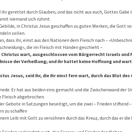
ihr gerettet durch Glauben, und das nicht aus euch, Gottes Gabe i
damit niemand sich rühmt.
 Gebilde, in Christus Jesus geschaffen zu guten Werken, die Gott vo
ndeln sollen.
n, dass ihr, einst aus den Nationen dem Fleisch nach – »Unbesch
chneidung«, die im Fleisch mit Händen geschieht –
e Christus wart, ausgeschlossen vom Bürgerrecht Israels und
dnisse der Verheißung; und ihr hattet keine Hoffnung und wart
istus Jesus, seid ihr, die ihr einst fern wart, durch das Blut de
Friede. Er hat aus beiden eins gemacht und die Zwischenwand der 
m Fleisch abgebrochen.
er Gebote in Satzungen beseitigt, um die zwei – Frieden stiftend – 
n zu schaffen
einem Leib mit Gott zu versöhnen durch das Kreuz, durch das er die