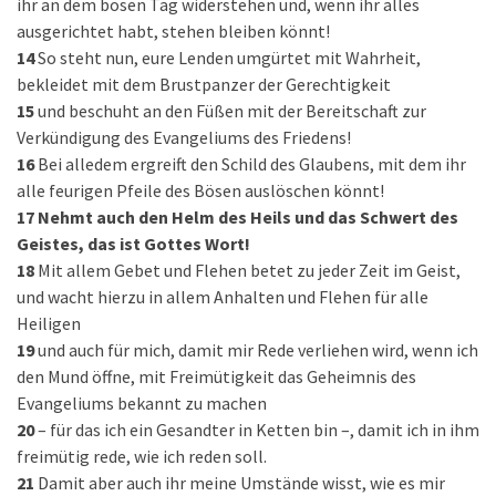
ihr an dem bösen Tag widerstehen und, wenn ihr alles
ausgerichtet habt, stehen bleiben könnt!
14
So steht nun, eure Lenden umgürtet mit Wahrheit,
bekleidet mit dem Brustpanzer der Gerechtigkeit
15
und beschuht an den Füßen mit der Bereitschaft zur
Verkündigung des Evangeliums des Friedens!
16
Bei alledem ergreift den Schild des Glaubens, mit dem ihr
alle feurigen Pfeile des Bösen auslöschen könnt!
17
Nehmt auch den Helm des Heils und das Schwert des
Geistes, das ist Gottes Wort!
18
Mit allem Gebet und Flehen betet zu jeder Zeit im Geist,
und wacht hierzu in allem Anhalten und Flehen für alle
Heiligen
19
und auch für mich, damit mir Rede verliehen wird, wenn ich
den Mund öffne, mit Freimütigkeit das Geheimnis des
Evangeliums bekannt zu machen
20
– für das ich ein Gesandter in Ketten bin –, damit ich in ihm
freimütig rede, wie ich reden soll.
21
Damit aber auch ihr meine Umstände wisst, wie es mir