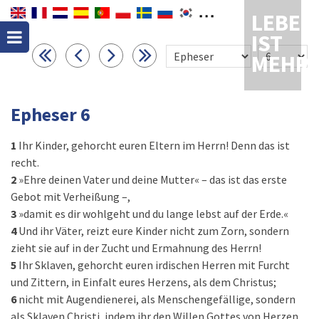
LEBEN
IST
MEHR
Epheser 6
1
Ihr Kinder, gehorcht euren Eltern im Herrn! Denn das ist
recht.
2
»Ehre deinen Vater und deine Mutter« – das ist das erste
Gebot mit Verheißung –,
3
»damit es dir wohlgeht und du lange lebst auf der Erde.«
4
Und ihr Väter, reizt eure Kinder nicht zum Zorn, sondern
zieht sie auf in der Zucht und Ermahnung des Herrn!
5
Ihr Sklaven, gehorcht euren irdischen Herren mit Furcht
und Zittern, in Einfalt eures Herzens, als dem Christus;
6
nicht mit Augendienerei, als Menschengefällige, sondern
als Sklaven Christi, indem ihr den Willen Gottes von Herzen