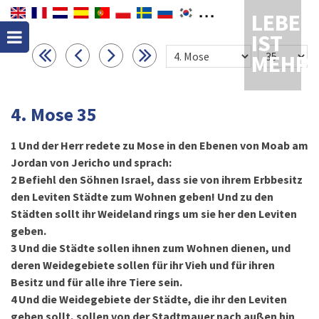
LEBEN
IST
MEHR
4. Mose 35
1
Und der Herr redete zu Mose in den Ebenen von Moab am
Jordan von Jericho und sprach:
2
Befiehl den Söhnen Israel, dass sie von ihrem Erbbesitz
den Leviten Städte zum Wohnen geben! Und zu den
Städten sollt ihr Weideland rings um sie her den Leviten
geben.
3
Und die Städte sollen ihnen zum Wohnen dienen, und
deren Weidegebiete sollen für ihr Vieh und für ihren
Besitz und für alle ihre Tiere sein.
4
Und die Weidegebiete der Städte, die ihr den Leviten
geben sollt, sollen von der Stadtmauer nach außen hin