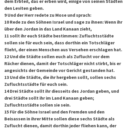
dem Erbteil, das er erben wird, einige von seinen Städten
den Leviten geben.
9
Und der Herr redete zu Mose und sprach:
10
Rede zu den Söhnen Israel und sage zu ihnen: Wenn ihr
über den Jordan in das Land Kanaan zieht,
11
sollt ihr euch Städte bestimmen: Zufluchtsstädte
sollen sie für euch sein, dass dorthin ein Totschläger
flieht, der einen Menschen aus Versehen erschlagen hat.
12
Und die Städte sollen euch als Zuflucht vor dem
Rächer dienen, damit der Totschläger nicht stirbt, bis er
angesichts der Gemeinde vor Gericht gestanden hat.
13
Und die Städte, die ihr hergeben sollt, sollen sechs
Zufluchtsstädte für euch sein.
14
Drei Städte sollt ihr diesseits des Jordan geben, und
drei Städte sollt ihr im Land Kanaan geben;
Zufluchtsstädte sollen sie sein.
15
Für die Söhne Israel und den Fremden und den
Beisassen in ihrer Mitte sollen diese sechs Städte als
Zuflucht dienen, damit dorthin jeder fliehen kann, der