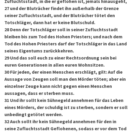
Zufluchtsstadt, in die er geflohen ist, jemals hinausgeht,
27
und der Bluträcher findet ihn außerhalb der Grenze
seiner Zufluchtsstadt, und der Bluträcher tötet den
Totschläger, dann hat er keine Blutschuld.
28
Denn der Totschläger soll in seiner Zufluchtsstadt
bleiben bis zum Tod des Hohen Priesters; und nach dem
Tod des Hohen Priesters darf der Totschläger in das Land
seines Eigentums zurückkehren.
29
Und das soll euch zu einer Rechtsordnung sein bei
euren Generationen in allen euren Wohnsitzen.
30
Für jeden, der einen Menschen erschlägt, gilt: Auf die
Aussage von Zeugen soll man den Mörder töten; aber ein
einzelner Zeuge kann nicht gegen einen Menschen
aussagen, dass er sterben muss.
31
Und ihr sollt kein Sühnegeld annehmen für das Leben
eines Mörders, der schuldig ist zu sterben, sondern er soll
unbedingt getötet werden.
32
Auch sollt ihr kein Sühnegeld annehmen für den in
seine Zufluchtsstadt Geflohenen, sodass er vor dem Tod