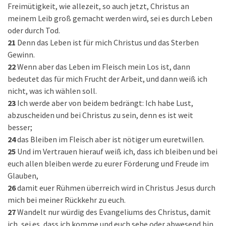
Freimütigkeit, wie allezeit, so auch jetzt, Christus an
meinem Leib groß gemacht werden wird, sei es durch Leben
oder durch Tod.
21
Denn das Leben ist für mich Christus und das Sterben
Gewinn.
22
Wenn aber das Leben im Fleisch mein Los ist, dann
bedeutet das für mich Frucht der Arbeit, und dann weiß ich
nicht, was ich wählen soll.
23
Ich werde aber von beidem bedrängt: Ich habe Lust,
abzuscheiden und bei Christus zu sein, denn es ist weit
besser;
24
das Bleiben im Fleisch aber ist nötiger um euretwillen.
25
Und im Vertrauen hierauf weiß ich, dass ich bleiben und bei
euch allen bleiben werde zu eurer Förderung und Freude im
Glauben,
26
damit euer Rühmen überreich wird in Christus Jesus durch
mich bei meiner Rückkehr zu euch.
27
Wandelt nur würdig des Evangeliums des Christus, damit
ich, sei es, dass ich komme und euch sehe oder abwesend bin,