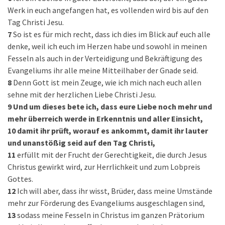
Werk in euch angefangen hat, es vollenden wird bis auf den
Tag Christi Jesu.
7
So ist es für mich recht, dass ich dies im Blick auf euch alle
denke, weil ich euch im Herzen habe und sowohl in meinen
Fesseln als auch in der Verteidigung und Bekräftigung des
Evangeliums ihr alle meine Mitteilhaber der Gnade seid.
8
Denn Gott ist mein Zeuge, wie ich mich nach euch allen
sehne mit der herzlichen Liebe Christi Jesu.
9
Und um dieses bete ich, dass eure Liebe noch mehr und
mehr überreich werde in Erkenntnis und aller Einsicht,
10
damit ihr prüft, worauf es ankommt, damit ihr lauter
und unanstößig seid auf den Tag Christi,
11
erfüllt mit der Frucht der Gerechtigkeit, die durch Jesus
Christus gewirkt wird, zur Herrlichkeit und zum Lobpreis
Gottes.
12
Ich will aber, dass ihr wisst, Brüder, dass meine Umstände
mehr zur Förderung des Evangeliums ausgeschlagen sind,
13
sodass meine Fesseln in Christus im ganzen Prätorium