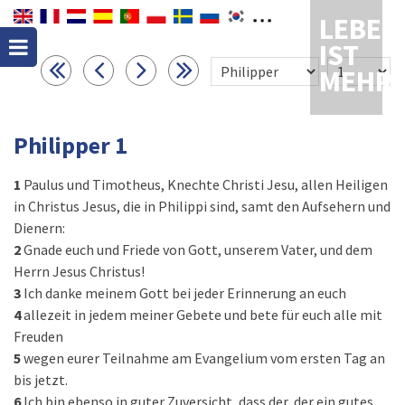
LEBEN
IST
MEHR
Philipper 1
1
Paulus und Timotheus, Knechte Christi Jesu, allen Heiligen
in Christus Jesus, die in Philippi sind, samt den Aufsehern und
Dienern:
2
Gnade euch und Friede von Gott, unserem Vater, und dem
Herrn Jesus Christus!
3
Ich danke meinem Gott bei jeder Erinnerung an euch
4
allezeit in jedem meiner Gebete und bete für euch alle mit
Freuden
5
wegen eurer Teilnahme am Evangelium vom ersten Tag an
bis jetzt.
6
Ich bin ebenso in guter Zuversicht, dass der, der ein gutes