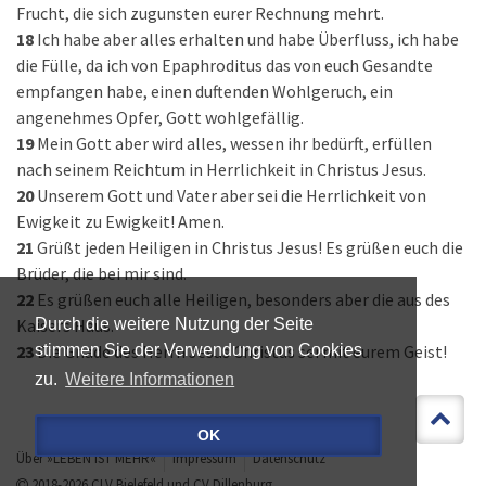
Frucht, die sich zugunsten eurer Rechnung mehrt.
18
Ich habe aber alles erhalten und habe Überfluss, ich habe
die Fülle, da ich von Epaphroditus das von euch Gesandte
empfangen habe, einen duftenden Wohlgeruch, ein
angenehmes Opfer, Gott wohlgefällig.
19
Mein Gott aber wird alles, wessen ihr bedürft, erfüllen
nach seinem Reichtum in Herrlichkeit in Christus Jesus.
20
Unserem Gott und Vater aber sei die Herrlichkeit von
Ewigkeit zu Ewigkeit! Amen.
21
Grüßt jeden Heiligen in Christus Jesus! Es grüßen euch die
Brüder, die bei mir sind.
22
Es grüßen euch alle Heiligen, besonders aber die aus des
Kaisers Haus.
Durch die weitere Nutzung der Seite
23
Die Gnade des Herrn Jesus Christus sei mit eurem Geist!
stimmen Sie der Verwendung von Cookies
zu.
Weitere Informationen
OK
Über »LEBEN IST MEHR«
Impressum
Datenschutz
2018-2026
CLV Bielefeld
und
CV Dillenburg