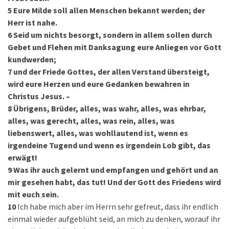
5
Eure Milde soll allen Menschen bekannt werden; der
Herr ist nahe.
6
Seid um nichts besorgt, sondern in allem sollen durch
Gebet und Flehen mit Danksagung eure Anliegen vor Gott
kundwerden;
7
und der Friede Gottes, der allen Verstand übersteigt,
wird eure Herzen und eure Gedanken bewahren in
Christus Jesus. –
8
Übrigens, Brüder, alles, was wahr, alles, was ehrbar,
alles, was gerecht, alles, was rein, alles, was
liebenswert, alles, was wohllautend ist, wenn es
irgendeine Tugend und wenn es irgendein Lob gibt, das
erwägt!
9
Was ihr auch gelernt und empfangen und gehört und an
mir gesehen habt, das tut! Und der Gott des Friedens wird
mit euch sein.
10
Ich habe mich aber im Herrn sehr gefreut, dass ihr endlich
einmal wieder aufgeblüht seid, an mich zu denken, worauf ihr