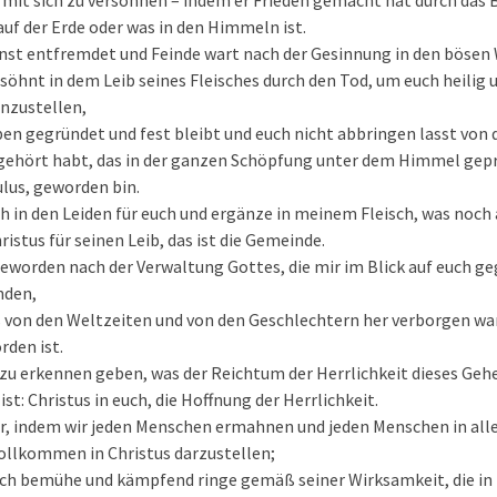
s mit sich zu versöhnen – indem er Frieden gemacht hat durch das 
 auf der Erde oder was in den Himmeln ist.
einst entfremdet und Feinde wart nach der Gesinnung in den bösen
rsöhnt in dem Leib seines Fleisches durch den Tod, um euch heilig 
inzustellen,
ben gegründet und fest bleibt und euch nicht abbringen lasst von 
 gehört habt, das in der ganzen Schöpfung unter dem Himmel gepr
ulus, geworden bin.
ch in den Leiden für euch und ergänze in meinem Fleisch, was noch
istus für seinen Leib, das ist die Gemeinde.
 geworden nach der Verwaltung Gottes, die mir im Blick auf euch ge
nden,
 von den Weltzeiten und von den Geschlechtern her verborgen war,
rden ist.
zu erkennen geben, was der Reichtum der Herrlichkeit dieses Geh
ist: Christus in euch, die Hoffnung der Herrlichkeit.
r, indem wir jeden Menschen ermahnen und jeden Menschen in alle
llkommen in Christus darzustellen;
h bemühe und kämpfend ringe gemäß seiner Wirksamkeit, die in mi