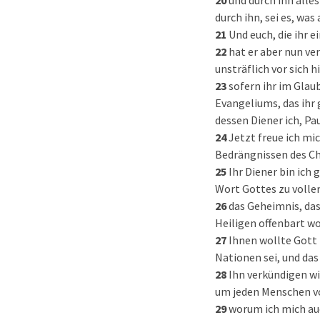
20
und durch ihn alle
durch ihn, sei es, was
21
Und euch, die ihr 
22
hat er aber nun ve
unsträflich vor sich h
23
sofern ihr im Glau
Evangeliums, das ihr
dessen Diener ich, Pa
24
Jetzt freue ich mi
Bedrängnissen des Chr
25
Ihr Diener bin ich
Wort Gottes zu volle
26
das Geheimnis, das
Heiligen offenbart wo
27
Ihnen wollte Gott 
Nationen sei, und das 
28
Ihn verkündigen wi
um jeden Menschen vo
29
worum ich mich auc