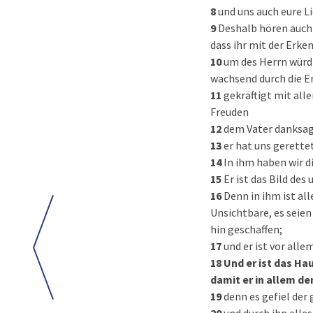
8
und uns auch eure L
9
Deshalb hören auch 
dass ihr mit der Erke
10
um des Herrn würd
wachsend durch die E
11
gekräftigt mit all
Freuden
12
dem Vater danksage
13
er hat uns gerettet
14
In ihm haben wir d
15
Er ist das Bild de
16
Denn in ihm ist al
Unsichtbare, es seien
hin geschaffen;
17
und er ist vor alle
18
Und er ist das Ha
damit er in allem de
19
denn es gefiel der