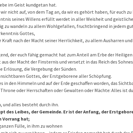
iebe im Geist kundgetan hat.
wir nicht auf, von dem Tag an, da wir es gehört haben, für euch zu
nntnis seines Willens erfüllt werdet in aller Weisheit und geistlic
ig zu wandeln zu allem Wohlgefallen, fruchtbringend in jedem gu
rkenntnis Gottes,
er Kraft nach der Macht seiner Herrlichkeit, zu allem Ausharren un
nd, der euch fähig gemacht hat zum Anteil am Erbe der Heiligen 
 aus der Macht der Finsternis und versetzt in das Reich des Sohnes
ie Erlösung, die Vergebung der Sünden.
s unsichtbaren Gottes, der Erstgeborene aller Schöpfung.
les in den Himmeln und auf der Erde geschaffen worden, das Sichtb
 Throne oder Herrschaften oder Gewalten oder Mächte: Alles ist d
m, und alles besteht durch ihn.
upt des Leibes, der Gemeinde. Er ist der Anfang, der Erstgebo
n Vorrang hat;
 ganzen Fülle, in ihm zu wohnen