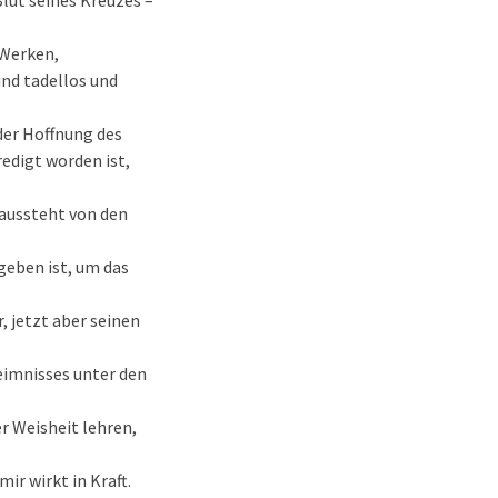
Blut seines Kreuzes –
 Werken,
und tadellos und
der Hoffnung des
edigt worden ist,
 aussteht von den
geben ist, um das
 jetzt aber seinen
eimnisses unter den
r Weisheit lehren,
r wirkt in Kraft.