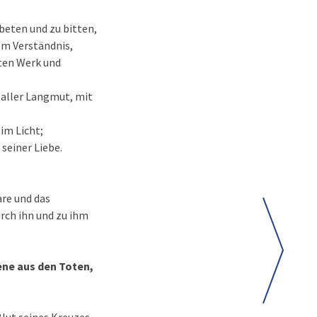
 beten und zu bitten,
hem Verständnis,
ten Werk und
d aller Langmut, mit
im Licht;
 seiner Liebe.
are und das
urch ihn und zu ihm
rene aus den Toten,