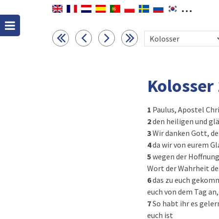
Kolosser 
1
Paulus, Apostel Chr
2
den heiligen und gl
3
Wir danken Gott, de
4
da wir von eurem Gla
5
wegen der Hoffnung,
Wort der Wahrheit de
6
das zu euch gekomme
euch von dem Tag an, 
7
So habt ihr es gele
euch ist