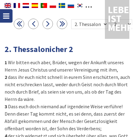
LEBEN
IST
MEHR
2. Thessalonicher 2
1
Wir bitten euch aber, Brüder, wegen der Ankunft unseres
Herrn Jesus Christus und unserer Vereinigung mit ihm,
2
dass ihr euch nicht schnell in eurem Sinn erschüttern, auch
nicht erschrecken lasst, weder durch Geist noch durch Wort
noch durch Brief, als seien sie von uns, als ob der Tag des
Herrn da wäre.
3
Dass euch doch niemand auf irgendeine Weise verführe!
Denn dieser Tag kommt nicht, es sei denn, dass zuerst der
Abfall gekommen und der Mensch der Gesetzlosigkeit
offenbart worden ist, der Sohn des Verderbens;
4
der sich widersetzt und sich überhebt über alles, was Gott