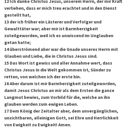
12
Ich danke Christus Jesus, unserem Herrn, der mir Kraft
verliehen, dass er mich treu erachtet und in den Dienst
gestellt hat,
13
der ich früher ein Lästerer und Verfolger und
Gewalttäter war; aber mir ist Barmherzigkeit
zuteilgeworden, weil ich es unwissend im Unglauben
getan hatte;
14
überströmend aber war die Gnade unseres Herrn mit
Glauben und Liebe, die in Christus Jesus sind.
15
Das Wort ist gewiss und aller Annahme wert, dass
Christus Jesus in die Welt gekommen ist, Sünder zu
retten, von welchen ich der erste bin.
16
Aber darum ist mir Barmherzigkeit zuteilgeworden,
damit Jesus Christus an mir als dem Ersten die ganze
Langmut bewies, zum Vorbild für die, welche an ihn
glauben werden zum ewigen Leben.
17
Dem König der Zeitalter aber, dem unvergänglichen,
unsichtbaren, alleinigen Gott, sei Ehre und Herrlichkeit
von Ewigkeit zu Ewigkeit! Amen.