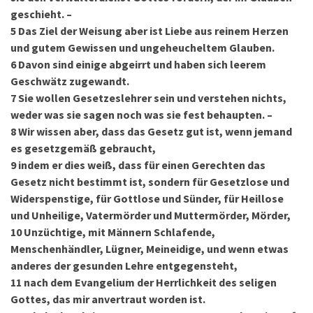
geschieht. –
5
Das Ziel der Weisung aber ist Liebe aus reinem Herzen
und gutem Gewissen und ungeheucheltem Glauben.
6
Davon sind einige abgeirrt und haben sich leerem
Geschwätz zugewandt.
7
Sie wollen Gesetzeslehrer sein und verstehen nichts,
weder was sie sagen noch was sie fest behaupten. –
8
Wir wissen aber, dass das Gesetz gut ist, wenn jemand
es gesetzgemäß gebraucht,
9
indem er dies weiß, dass für einen Gerechten das
Gesetz nicht bestimmt ist, sondern für Gesetzlose und
Widerspenstige, für Gottlose und Sünder, für Heillose
und Unheilige, Vatermörder und Muttermörder, Mörder,
10
Unzüchtige, mit Männern Schlafende,
Menschenhändler, Lügner, Meineidige, und wenn etwas
anderes der gesunden Lehre entgegensteht,
11
nach dem Evangelium der Herrlichkeit des seligen
Gottes, das mir anvertraut worden ist.