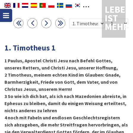
LEBEN
IST
MEHR
1. Timotheus 1
1
Paulus, Apostel Christi Jesu nach Befehl Gottes,
unseres Retters, und Christi Jesu, unserer Hoffnung,
2
Timotheus, meinem echten Kind im Glauben: Gnade,
Barmherzigkeit, Friede von Gott, dem Vater, und von
Christus Jesus, unserem Herrn!
3
So wie ich dich bat, als ich nach Mazedonien abreiste, in
Ephesus zu bleiben, damit du einigen Weisung erteiltest,
nichts anderes zu lehren
4
noch mit Fabeln und endlosen Geschlechtsregistern
sich abzugeben, die mehr Streitfragen hervorbringen, als
sie den Verwalterdienst Gottes fördern, der im Glauben