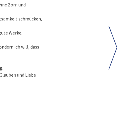
ohne Zorn und
ittsamkeit schmücken,
gute Werke.
ondern ich will, dass
g.
 Glauben und Liebe