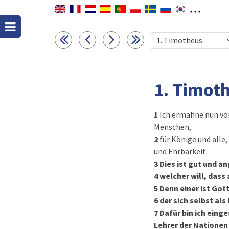
1. Timot
1
Ich ermahne nun vor
Menschen,
2
für Könige und alle,
und Ehrbarkeit.
3
Dies ist gut und 
4
welcher will, das
5
Denn einer ist Got
6
der sich selbst als
7
Dafür bin ich einge
Lehrer der Nationen