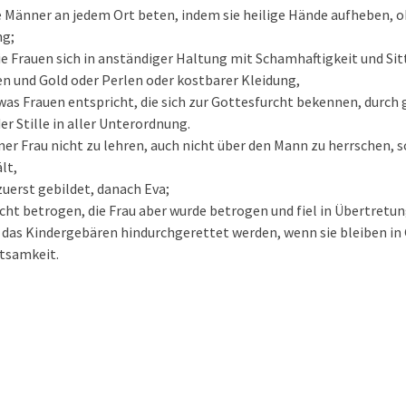
die Männer an jedem Ort beten, indem sie heilige Hände aufheben, 
ng;
ie Frauen sich in anständiger Haltung mit Schamhaftigkeit und S
en und Gold oder Perlen oder kostbarer Kleidung,
as Frauen entspricht, die sich zur Gottesfurcht bekennen, durch 
der Stille in aller Unterordnung.
ner Frau nicht zu lehren, auch nicht über den Mann zu herrschen, s
ält,
uerst gebildet, danach Eva;
ht betrogen, die Frau aber wurde betrogen und fiel in Übertretun
h das Kindergebären hindurchgerettet werden, wenn sie bleiben in
ttsamkeit.