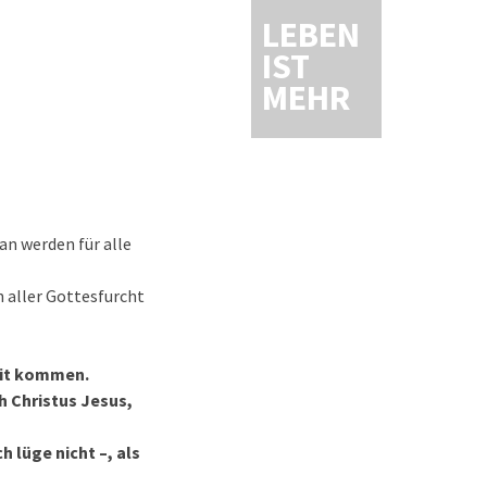
LEBEN
IST
MEHR
an werden für alle
in aller Gottesfurcht
eit kommen.
h Christus Jesus,
h lüge nicht –, als