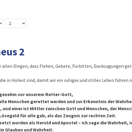
heus 2
 allen Dingen, dass Flehen, Gebete, Fürbitten, Danksagungen get
 die in Hoheit sind, damit wir ein ruhiges und stilles Leben führen 
angenehm vor unserem Retter-Gott,
s alle Menschen gerettet werden und zur Erkenntnis der Wahrh
t, und einer ist Mittler zwischen Gott und Menschen, der Mensc
 Lösegeld für alle gab, als das Zeugnis zur rechten Zeit.
setzt worden als Herold und Apostel – ich sage die Wahrheit, ic
 in Glauben und Wahrheit.