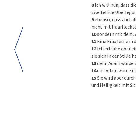
8
Ich will nun, dass 
zweifelnde Überlegu
9
ebenso, dass auch d
nicht mit Haarflecht
10
sondern mit dem, w
11
Eine Frau lerne in 
12
Ich erlaube aber ei
sie sich in der Stille h
13
denn Adam wurde z
14
und Adam wurde nic
15
Sie wird aber durc
und Heiligkeit mit Si