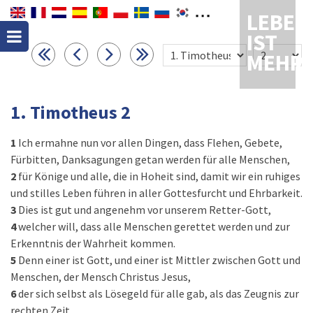
LEBEN
IST
MEHR
1. Timotheus 2
1
Ich ermahne nun vor allen Dingen, dass Flehen, Gebete,
Fürbitten, Danksagungen getan werden für alle Menschen,
2
für Könige und alle, die in Hoheit sind, damit wir ein ruhiges
und stilles Leben führen in aller Gottesfurcht und Ehrbarkeit.
3
Dies ist gut und angenehm vor unserem Retter-Gott,
4
welcher will, dass alle Menschen gerettet werden und zur
Erkenntnis der Wahrheit kommen.
5
Denn einer ist Gott, und einer ist Mittler zwischen Gott und
Menschen, der Mensch Christus Jesus,
6
der sich selbst als Lösegeld für alle gab, als das Zeugnis zur
rechten Zeit.