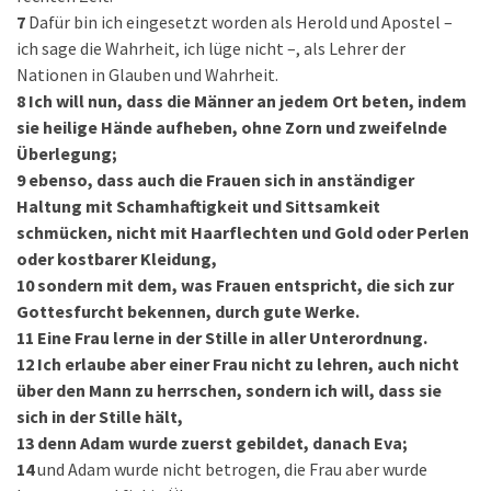
7
Dafür bin ich eingesetzt worden als Herold und Apostel –
ich sage die Wahrheit, ich lüge nicht –, als Lehrer der
Nationen in Glauben und Wahrheit.
8
Ich will nun, dass die Männer an jedem Ort beten, indem
sie heilige Hände aufheben, ohne Zorn und zweifelnde
Überlegung;
9
ebenso, dass auch die Frauen sich in anständiger
Haltung mit Schamhaftigkeit und Sittsamkeit
schmücken, nicht mit Haarflechten und Gold oder Perlen
oder kostbarer Kleidung,
10
sondern mit dem, was Frauen entspricht, die sich zur
Gottesfurcht bekennen, durch gute Werke.
11
Eine Frau lerne in der Stille in aller Unterordnung.
12
Ich erlaube aber einer Frau nicht zu lehren, auch nicht
über den Mann zu herrschen, sondern ich will, dass sie
sich in der Stille hält,
13
denn Adam wurde zuerst gebildet, danach Eva;
14
und Adam wurde nicht betrogen, die Frau aber wurde