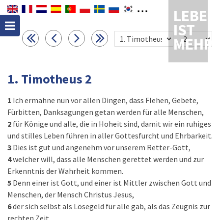
LEBEN
IST
MEHR
1. Timotheus 2
1
Ich ermahne nun vor allen Dingen, dass Flehen, Gebete,
Fürbitten, Danksagungen getan werden für alle Menschen,
2
für Könige und alle, die in Hoheit sind, damit wir ein ruhiges
und stilles Leben führen in aller Gottesfurcht und Ehrbarkeit.
3
Dies ist gut und angenehm vor unserem Retter-Gott,
4
welcher will, dass alle Menschen gerettet werden und zur
Erkenntnis der Wahrheit kommen.
5
Denn einer ist Gott, und einer ist Mittler zwischen Gott und
Menschen, der Mensch Christus Jesus,
6
der sich selbst als Lösegeld für alle gab, als das Zeugnis zur
rechten Zeit.