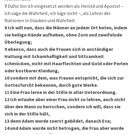
7
Dafür bin ich eingesetzt worden als Herold und Apostel –
ich sage die Wahrheit, ich lüge nicht –, als Lehrer der
Nationen in Glauben und Wahrheit.
8
Ich will nun, dass die Männer an jedem Ort beten, indem
sie heilige Hände aufheben, ohne Zorn und zweifelnde
Überlegung;
9
ebenso, dass auch die Frauen sich in anständiger
Haltung mit Schamhaftigkeit und Sittsamkeit
schmücken, nicht mit Haarflechten und Gold oder Perlen
oder kostbarer Kleidung,
10
sondern mit dem, was Frauen entspricht, die sich zur
Gottesfurcht bekennen, durch gute Werke.
11
Eine Frau lerne in der Stille in aller Unterordnung.
12
Ich erlaube aber einer Frau nicht zu lehren, auch nicht
über den Mann zu herrschen, sondern ich will, dass sie
sich in der Stille hält,
13
denn Adam wurde zuerst gebildet, danach Eva;
14
und Adam wurde nicht betrogen, die Frau aber wurde