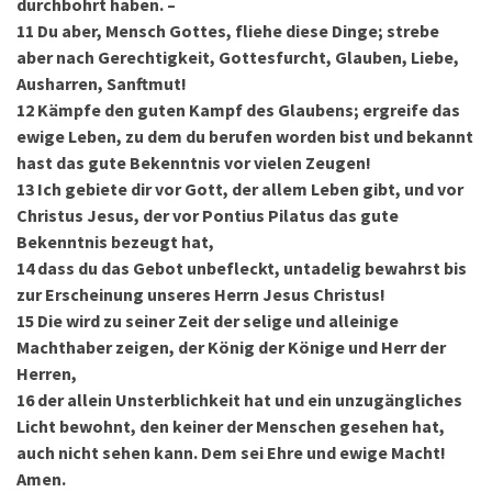
durchbohrt haben. –
11
Du aber, Mensch Gottes, fliehe diese Dinge; strebe
aber nach Gerechtigkeit, Gottesfurcht, Glauben, Liebe,
Ausharren, Sanftmut!
12
Kämpfe den guten Kampf des Glaubens; ergreife das
ewige Leben, zu dem du berufen worden bist und bekannt
hast das gute Bekenntnis vor vielen Zeugen!
13
Ich gebiete dir vor Gott, der allem Leben gibt, und vor
Christus Jesus, der vor Pontius Pilatus das gute
Bekenntnis bezeugt hat,
14
dass du das Gebot unbefleckt, untadelig bewahrst bis
zur Erscheinung unseres Herrn Jesus Christus!
15
Die wird zu seiner Zeit der selige und alleinige
Machthaber zeigen, der König der Könige und Herr der
Herren,
16
der allein Unsterblichkeit hat und ein unzugängliches
Licht bewohnt, den keiner der Menschen gesehen hat,
auch nicht sehen kann. Dem sei Ehre und ewige Macht!
Amen.