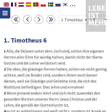
LEBEN
IST
MEHR
1. Timotheus 6
1
Alle, die Sklaven unter dem Joch sind, sollen ihre eigenen
Herren aller Ehre für würdig halten, damit nicht der Name
Gottes und die Lehre verlästert wird.
2
Die aber, die gläubige Herren haben, sollen sie nicht gering
achten, weil sie Brüder sind, sondern ihnen noch besser
dienen, weil sie Gläubige und Geliebte sind, die sich des
Wohltuns befleißigen. Dies lehre und ermahne!
3
Wenn jemand anders lehrt und sich nicht zuwendet den
gesunden Worten unseres Herrn Jesus Christus und der
Lehre, die gemäß der Gottesfurcht ist,
4
so ist er aufgeblasen und weiß nichts, sondern ist krank an