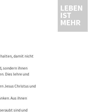
LEBEN
IST
MEHR
 halten, damit nicht
nd, sondern ihnen
en. Dies lehre und
n Jesus Christus und
änken. Aus ihnen
beraubt sind und