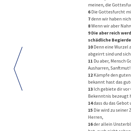
meinen, die Gottesfur
6
Die Gottesfurcht mi
7
denn wir haben nich
8
Wenn wir aber Nahru
9
Die aber reich werd
schädliche Begierde
10
Denn eine Wurzel a
abgeirrt sind und sic
11
Du aber, Mensch Go
Ausharren, Sanftmut!
12
Kämpfe den guten 
bekannt hast das gut
13
Ich gebiete dir vor
Bekenntnis bezeugt 
14
dass du das Gebot 
15
Die wird zu seiner
Herren,
16
der allein Unsterb