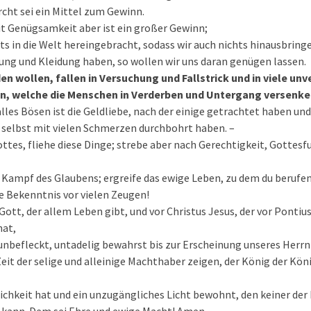
cht sei ein Mittel zum Gewinn.
t Genügsamkeit aber ist ein großer Gewinn;
ts in die Welt hereingebracht, sodass wir auch nichts hinausbring
ng und Kleidung haben, so wollen wir uns daran genügen lassen.
en wollen, fallen in Versuchung und Fallstrick und in viele un
n, welche die Menschen in Verderben und Untergang versenke
lles Bösen ist die Geldliebe, nach der einige getrachtet haben u
h selbst mit vielen Schmerzen durchbohrt haben. –
ttes, fliehe diese Dinge; strebe aber nach Gerechtigkeit, Gottesfu
Kampf des Glaubens; ergreife das ewige Leben, zu dem du berufen
e Bekenntnis vor vielen Zeugen!
 Gott, der allem Leben gibt, und vor Christus Jesus, der vor Pontiu
hat,
unbefleckt, untadelig bewahrst bis zur Erscheinung unseres Herrn
 Zeit der selige und alleinige Machthaber zeigen, der König der Kön
lichkeit hat und ein unzugängliches Licht bewohnt, den keiner d