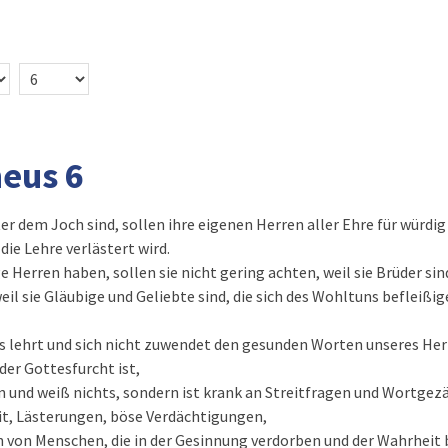
heus 6
ter dem Joch sind, sollen ihre eigenen Herren aller Ehre für würdig
ie Lehre verlästert wird.
ge Herren haben, sollen sie nicht gering achten, weil sie Brüder si
eil sie Gläubige und Geliebte sind, die sich des Wohltuns befleißig
 lehrt und sich nicht zuwendet den gesunden Worten unseres Herr
der Gottesfurcht ist,
en und weiß nichts, sondern ist krank an Streitfragen und Wortgez
eit, Lästerungen, böse Verdächtigungen,
 von Menschen, die in der Gesinnung verdorben und der Wahrheit 