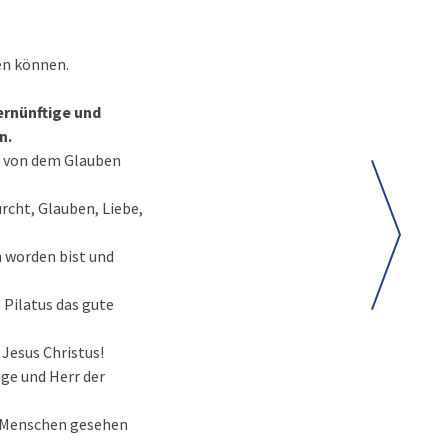
en können.
vernünftige und
n.
nd von dem Glauben
rcht, Glauben, Liebe,
 worden bist und
s Pilatus das gute
 Jesus Christus!
ige und Herr der
er Menschen gesehen