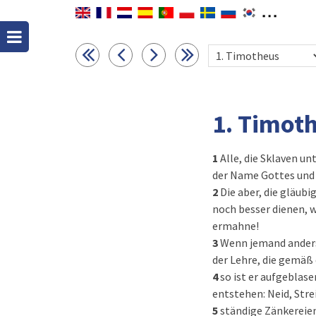
1. Timot
1
Alle, die Sklaven un
der Name Gottes und d
2
Die aber, die gläubi
noch besser dienen, w
ermahne!
3
Wenn jemand anders
der Lehre, die gemäß 
4
so ist er aufgeblas
entstehen: Neid, Str
5
ständige Zänkereien