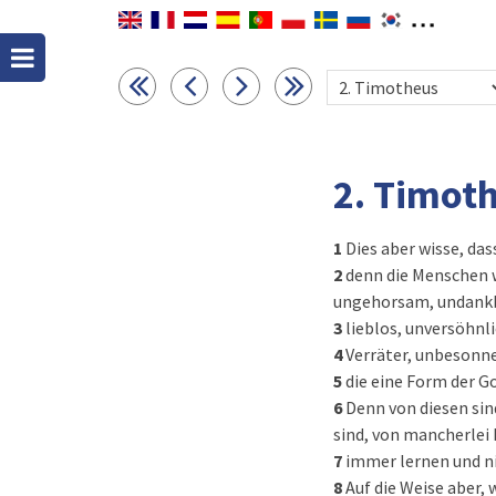
2. Timot
1
Dies aber wisse, da
2
denn die Menschen w
ungehorsam, undankba
3
lieblos, unversöhnl
4
Verräter, unbesonne
5
die eine Form der G
6
Denn von diesen sind
sind, von mancherlei
7
immer lernen und n
8
Auf die Weise aber,