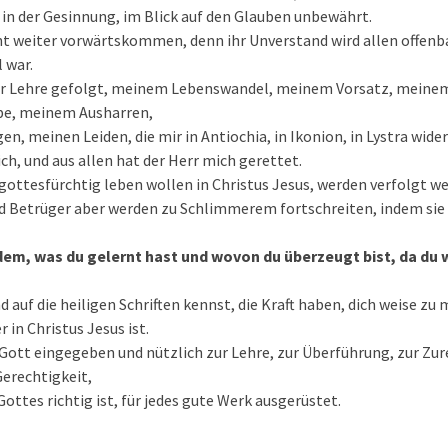
in der Gesinnung, im Blick auf den Glauben unbewährt.
ht weiter vorwärtskommen, denn ihr Unverstand wird allen offenba
l war.
er Lehre gefolgt, meinem Lebenswandel, meinem Vorsatz, meine
be, meinem Ausharren,
n, meinen Leiden, die mir in Antiochia, in Ikonion, in Lystra wider
ch, und aus allen hat der Herr mich gerettet.
e gottesfürchtig leben wollen in Christus Jesus, werden verfolgt w
 Betrüger aber werden zu Schlimmerem fortschreiten, indem sie
 dem, was du gelernt hast und wovon du überzeugt bist, da du
nd auf die heiligen Schriften kennst, die Kraft haben, dich weise z
 in Christus Jesus ist.
on Gott eingegeben und nützlich zur Lehre, zur Überführung, zur Zu
Gerechtigkeit,
ottes richtig ist, für jedes gute Werk ausgerüstet.