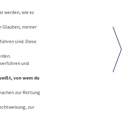
r werden, wie es
m Glauben, meiner
fahren sind. Diese
erden.
 verführen und
 weißt, von wem du
u machen zur Rettung
rechtweisung, zur