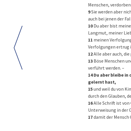
Menschen, verdorben 
9
Sie werden aber nic
auch bei jenen der Fal
10
Du aber bist mein
Langmut, meiner Lie
11
meinen Verfolgunge
Verfolgungen ertrug i
12
Alle aber auch, di
13
Böse Menschen und
verführt werden. –
14
Du aber bleibe in
gelernt hast,
15
und weil du von Ki
durch den Glauben, der
16
Alle Schrift ist v
Unterweisung in der 
17
damit der Mensch G