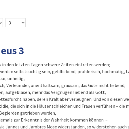
heus 3
ss in den letzten Tagen schwere Zeiten eintreten werden;
erden selbstsüchtig sein, geldliebend, prahlerisch, hochmütig, L
r, unheilig,
ich, Verleumder, unenthaltsam, grausam, das Gute nicht liebend,
n, aufgeblasen, mehr das Vergnügen liebend als Gott,
ottesfurcht haben, deren Kraft aber verleugnen. Und von diesen w
 die, die sich in die Häuser schleichen und Frauen verführen – die
 Begierden getrieben werden,
iemals zur Erkenntnis der Wahrheit kommen können. –
 wie Jannes und Jambres Mose widerstanden, so widerstehen auch s