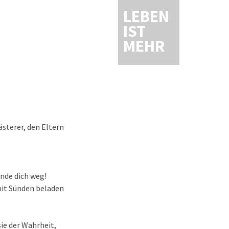
LEBEN
IST
MEHR
ästerer, den Eltern
ende dich weg!
 mit Sünden beladen
ie der Wahrheit,