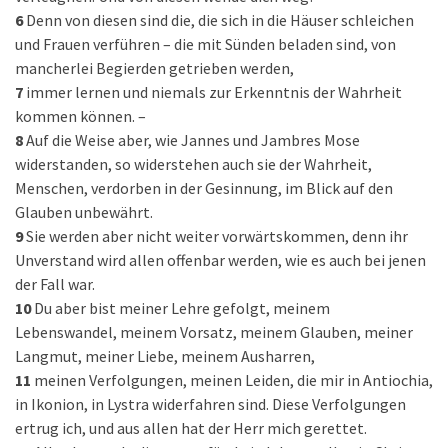
6
Denn von diesen sind die, die sich in die Häuser schleichen
und Frauen verführen – die mit Sünden beladen sind, von
mancherlei Begierden getrieben werden,
7
immer lernen und niemals zur Erkenntnis der Wahrheit
kommen können. –
8
Auf die Weise aber, wie Jannes und Jambres Mose
widerstanden, so widerstehen auch sie der Wahrheit,
Menschen, verdorben in der Gesinnung, im Blick auf den
Glauben unbewährt.
9
Sie werden aber nicht weiter vorwärtskommen, denn ihr
Unverstand wird allen offenbar werden, wie es auch bei jenen
der Fall war.
10
Du aber bist meiner Lehre gefolgt, meinem
Lebenswandel, meinem Vorsatz, meinem Glauben, meiner
Langmut, meiner Liebe, meinem Ausharren,
11
meinen Verfolgungen, meinen Leiden, die mir in Antiochia,
in Ikonion, in Lystra widerfahren sind. Diese Verfolgungen
ertrug ich, und aus allen hat der Herr mich gerettet.