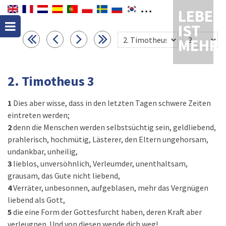
LEBEN
IST
MEHR
2. Timotheus 3
1
Dies aber wisse, dass in den letzten Tagen schwere Zeiten
eintreten werden;
2
denn die Menschen werden selbstsüchtig sein, geldliebend,
prahlerisch, hochmütig, Lästerer, den Eltern ungehorsam,
undankbar, unheilig,
3
lieblos, unversöhnlich, Verleumder, unenthaltsam,
grausam, das Gute nicht liebend,
4
Verräter, unbesonnen, aufgeblasen, mehr das Vergnügen
liebend als Gott,
5
die eine Form der Gottesfurcht haben, deren Kraft aber
verleugnen. Und von diesen wende dich weg!