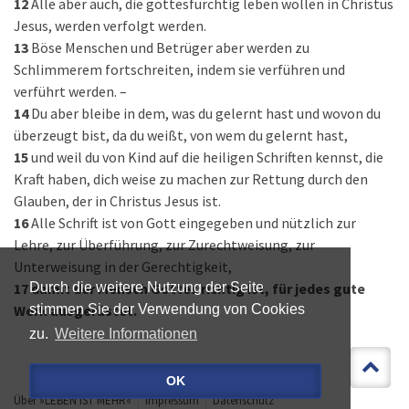
12
Alle aber auch, die gottesfürchtig leben wollen in Christus
Jesus, werden verfolgt werden.
13
Böse Menschen und Betrüger aber werden zu
Schlimmerem fortschreiten, indem sie verführen und
verführt werden. –
14
Du aber bleibe in dem, was du gelernt hast und wovon du
überzeugt bist, da du weißt, von wem du gelernt hast,
15
und weil du von Kind auf die heiligen Schriften kennst, die
Kraft haben, dich weise zu machen zur Rettung durch den
Glauben, der in Christus Jesus ist.
16
Alle Schrift ist von Gott eingegeben und nützlich zur
Lehre, zur Überführung, zur Zurechtweisung, zur
Unterweisung in der Gerechtigkeit,
17
damit der Mensch Gottes richtig ist, für jedes gute
Durch die weitere Nutzung der Seite
Werk ausgerüstet.
stimmen Sie der Verwendung von Cookies
zu.
Weitere Informationen
OK
Über »LEBEN IST MEHR«
Impressum
Datenschutz