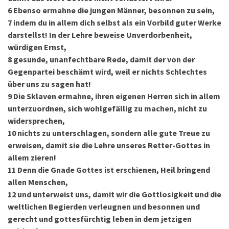
6
Ebenso ermahne die jungen Männer, besonnen zu sein,
7
indem du in allem dich selbst als ein Vorbild guter Werke
darstellst! In der Lehre beweise Unverdorbenheit,
würdigen Ernst,
8
gesunde, unanfechtbare Rede, damit der von der
Gegenpartei beschämt wird, weil er nichts Schlechtes
über uns zu sagen hat!
9
Die Sklaven ermahne, ihren eigenen Herren sich in allem
unterzuordnen, sich wohlgefällig zu machen, nicht zu
widersprechen,
10
nichts zu unterschlagen, sondern alle gute Treue zu
erweisen, damit sie die Lehre unseres Retter-Gottes in
allem zieren!
11
Denn die Gnade Gottes ist erschienen, Heil bringend
allen Menschen,
12
und unterweist uns, damit wir die Gottlosigkeit und die
weltlichen Begierden verleugnen und besonnen und
gerecht und gottesfürchtig leben in dem jetzigen