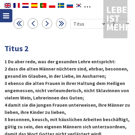
LEBEN
IST
MEHR
Titus 2
1
Du aber rede, was der gesunden Lehre entspricht:
2
dass die alten Männer nüchtern sind, ehrbar, besonnen,
gesund im Glauben, in der Liebe, im Ausharren;
3
ebenso die alten Frauen in ihrer Haltung dem Heiligen
angemessen, nicht verleumderisch, nicht Sklavinnen von
vielem Wein, Lehrerinnen des Guten;
4
damit sie die jungen Frauen unterweisen, ihre Männer zu
lieben, ihre Kinder zu lieben,
5
besonnen, keusch, mit häuslichen Arbeiten beschäftigt,
gütig zu sein, den eigenen Männern sich unterzuordnen,
damit das Wort Gottes nicht verlästert wird!