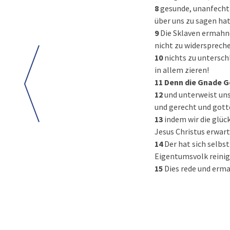
8
gesunde, unanfechtb
über uns zu sagen hat
9
Die Sklaven ermahne
nicht zu widersprech
10
nichts zu untersch
in allem zieren!
11
Denn die Gnade Go
12
und unterweist uns
und gerecht und gotte
13
indem wir die glüc
Jesus Christus erwart
14
Der hat sich selbst
Eigentumsvolk reinigt
15
Dies rede und erm