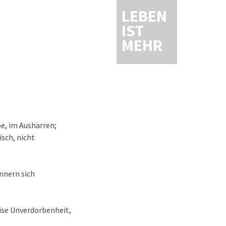
LEBEN
IST
MEHR
be, im Ausharren;
sch, nicht
nnern sich
eise Unverdorbenheit,