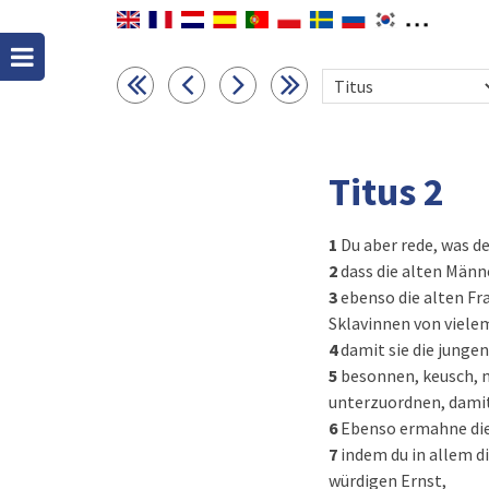
Titus 2
1
Du aber rede, was d
2
dass die alten Männ
3
ebenso die alten Fr
Sklavinnen von viele
4
damit sie die jungen
5
besonnen, keusch, m
unterzuordnen, damit
6
Ebenso ermahne die
7
indem du in allem di
würdigen Ernst,