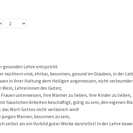
er gesunden Lehre entspricht:
er nüchtern sind, ehrbar, besonnen, gesund im Glauben, in der Lie
auen in ihrer Haltung dem Heiligen angemessen, nicht verleumderi
m Wein, Lehrerinnen des Guten;
 Frauen unterweisen, ihre Männer zu lieben, ihre Kinder zu lieben,
it häuslichen Arbeiten beschäftigt, gütig zu sein, den eigenen Mä
 das Wort Gottes nicht verlästert wird!
 jungen Männer, besonnen zu sein,
ch selbst als ein Vorbild guter Werke darstellst! In der Lehre bew