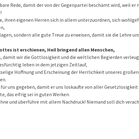
are Rede, damit der von der Gegenpartei beschämt wird, weil er 
!
, ihren eigenen Herren sich in allem unterzuordnen, sich wohlgef
en,
lagen, sondern alle gute Treue zu erweisen, damit sie die Lehre u
ttes ist erschienen, Heil bringend allen Menschen,
, damit wir die Gottlosigkeit und die weltlichen Begierden verle
sfürchtig leben in dem jetzigen Zeitlauf,
kselige Hoffnung und Erscheinung der Herrlichkeit unseres große
en.
 für uns gegeben, damit er uns loskaufte von aller Gesetzlosigkeit 
e, das eifrig sei in guten Werken.
ahne und überführe mit allem Nachdruck! Niemand soll dich verac