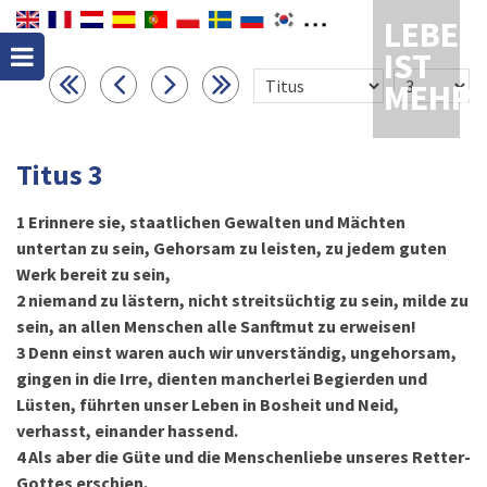
LEBEN
IST
MEHR
Titus 3
1
Erinnere sie, staatlichen Gewalten und Mächten
untertan zu sein, Gehorsam zu leisten, zu jedem guten
Werk bereit zu sein,
2
niemand zu lästern, nicht streitsüchtig zu sein, milde zu
sein, an allen Menschen alle Sanftmut zu erweisen!
3
Denn einst waren auch wir unverständig, ungehorsam,
gingen in die Irre, dienten mancherlei Begierden und
Lüsten, führten unser Leben in Bosheit und Neid,
verhasst, einander hassend.
4
Als aber die Güte und die Menschenliebe unseres Retter-
Gottes erschien,