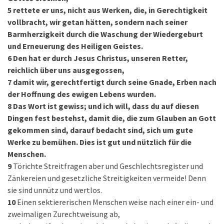
5
rettete er uns, nicht aus Werken, die, in Gerechtigkeit
vollbracht, wir getan hätten, sondern nach seiner
Barmherzigkeit durch die Waschung der Wiedergeburt
und Erneuerung des Heiligen Geistes.
6
Den hat er durch Jesus Christus, unseren Retter,
reichlich über uns ausgegossen,
7
damit wir, gerechtfertigt durch seine Gnade, Erben nach
der Hoffnung des ewigen Lebens wurden.
8
Das Wort ist gewiss; und ich will, dass du auf diesen
Dingen fest bestehst, damit die, die zum Glauben an Gott
gekommen sind, darauf bedacht sind, sich um gute
Werke zu bemühen. Dies ist gut und nützlich für die
Menschen.
9
Törichte Streitfragen aber und Geschlechtsregister und
Zänkereien und gesetzliche Streitigkeiten vermeide! Denn
sie sind unnütz und wertlos.
10
Einen sektiererischen Menschen weise nach einer ein- und
zweimaligen Zurechtweisung ab,