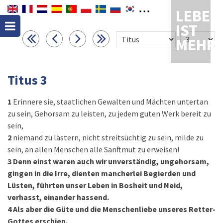
LEBEN
IST
MEHR
Titus 3
1
Erinnere sie, staatlichen Gewalten und Mächten untertan
zu sein, Gehorsam zu leisten, zu jedem guten Werk bereit zu
sein,
2
niemand zu lästern, nicht streitsüchtig zu sein, milde zu
sein, an allen Menschen alle Sanftmut zu erweisen!
3
Denn einst waren auch wir unverständig, ungehorsam,
gingen in die Irre, dienten mancherlei Begierden und
Lüsten, führten unser Leben in Bosheit und Neid,
verhasst, einander hassend.
4
Als aber die Güte und die Menschenliebe unseres Retter-
Gottes erschien,