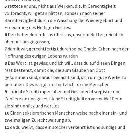
5
rettete er uns, nicht aus Werken, die, in Gerechtigkeit
vollbracht, wir getan hätten, sondern nach seiner
Barmherzigkeit durch die Waschung der Wiedergeburt und
Erneuerung des Heiligen Geistes.
6
Den hat er durch Jesus Christus, unseren Retter, reichlich
über uns ausgegossen,
7
damit wir, gerechtfertigt durch seine Gnade, Erben nach der
Hoffnung des ewigen Lebens wurden.
8
Das Wort ist gewiss; und ich will, dass du auf diesen Dingen
fest bestehst, damit die, die zum Glauben an Gott
gekommen sind, darauf bedacht sind, sich um gute Werke zu
bemühen. Dies ist gut und nützlich für die Menschen.
9
Törichte Streitfragen aber und Geschlechtsregister und
Zänkereien und gesetzliche Streitigkeiten vermeide! Denn
sie sind unnütz und wertlos.
10
Einen sektiererischen Menschen weise nach einer ein- und
zweimaligen Zurechtweisung ab,
11
da du weißt, dass ein solcher verkehrt ist und sündigt und