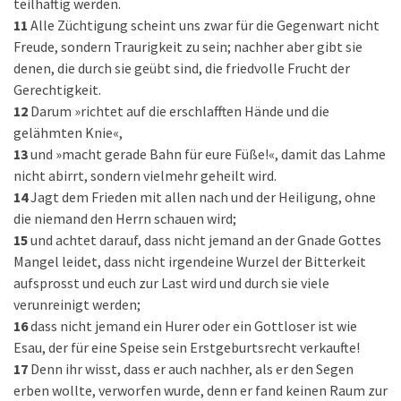
teilhaftig werden.
11
Alle Züchtigung scheint uns zwar für die Gegenwart nicht
Freude, sondern Traurigkeit zu sein; nachher aber gibt sie
denen, die durch sie geübt sind, die friedvolle Frucht der
Gerechtigkeit.
12
Darum »richtet auf die erschlafften Hände und die
gelähmten Knie«,
13
und »macht gerade Bahn für eure Füße!«, damit das Lahme
nicht abirrt, sondern vielmehr geheilt wird.
14
Jagt dem Frieden mit allen nach und der Heiligung, ohne
die niemand den Herrn schauen wird;
15
und achtet darauf, dass nicht jemand an der Gnade Gottes
Mangel leidet, dass nicht irgendeine Wurzel der Bitterkeit
aufsprosst und euch zur Last wird und durch sie viele
verunreinigt werden;
16
dass nicht jemand ein Hurer oder ein Gottloser ist wie
Esau, der für eine Speise sein Erstgeburtsrecht verkaufte!
17
Denn ihr wisst, dass er auch nachher, als er den Segen
erben wollte, verworfen wurde, denn er fand keinen Raum zur