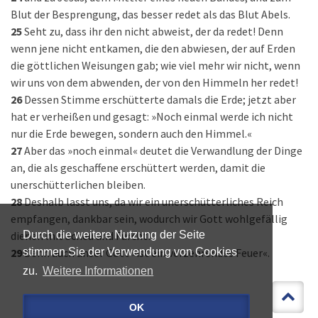
Blut der Besprengung, das besser redet als das Blut Abels.
25
Seht zu, dass ihr den nicht abweist, der da redet! Denn
wenn jene nicht entkamen, die den abwiesen, der auf Erden
die göttlichen Weisungen gab; wie viel mehr wir nicht, wenn
wir uns von dem abwenden, der von den Himmeln her redet!
26
Dessen Stimme erschütterte damals die Erde; jetzt aber
hat er verheißen und gesagt: »Noch einmal werde ich nicht
nur die Erde bewegen, sondern auch den Himmel.«
27
Aber das »noch einmal« deutet die Verwandlung der Dinge
an, die als geschaffene erschüttert werden, damit die
unerschütterlichen bleiben.
28
Deshalb lasst uns, da wir ein unerschütterliches Reich
empfangen, dankbar sein, wodurch wir Gott wohlgefällig
dienen mit Scheu und Furcht!
Durch die weitere Nutzung der Seite
29
Denn auch unser Gott »ist ein verzehrendes Feuer«.
stimmen Sie der Verwendung von Cookies
zu.
Weitere Informationen
OK