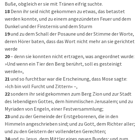
Buße, obgleich er sie mit Tränen eifrig suchte.
18
Denn ihr seid nicht gekommen zu etwas, das betastet
werden konnte, und zu einem angezündeten Feuer und dem
Dunkel und der Finsternis und dem Sturm
19
und zu dem Schall der Posaune und der Stimme der Worte,
deren Hörer baten, dass das Wort nicht mehr an sie gerichtet
werde
20
– denn sie konnten nicht ertragen, was angeordnet wurde:
»Und wenn ein Tier den Berg berührt, soll es gesteinigt
werden«,
21
und so furchtbar war die Erscheinung, dass Mose sagte:
»Ich bin voll Furcht und Zittern« –,
22
sondern ihr seid gekommen zum Berg Zion und zur Stadt
des lebendigen Gottes, dem himmlischen Jerusalem; und zu
Myriaden von Engeln, einer Festversammlung;
23
und zu der Gemeinde der Erstgeborenen, die in den
Himmeln angeschrieben sind; und zu Gott, dem Richter aller;
und zu den Geistern der vollendeten Gerechten;
24
und zu Jesus, dem Mittler eines neuen Bundes; und zum