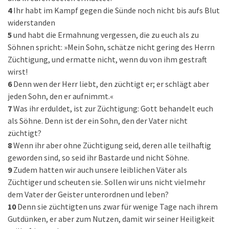
4
Ihr habt im Kampf gegen die Sünde noch nicht bis aufs Blut
widerstanden
5
und habt die Ermahnung vergessen, die zu euch als zu
Söhnen spricht: »Mein Sohn, schätze nicht gering des Herrn
Züchtigung, und ermatte nicht, wenn du von ihm gestraft
wirst!
6
Denn wen der Herr liebt, den züchtigt er; er schlägt aber
jeden Sohn, den er aufnimmt.«
7
Was ihr erduldet, ist zur Züchtigung: Gott behandelt euch
als Söhne. Denn ist der ein Sohn, den der Vater nicht
züchtigt?
8
Wenn ihr aber ohne Züchtigung seid, deren alle teilhaftig
geworden sind, so seid ihr Bastarde und nicht Söhne.
9
Zudem hatten wir auch unsere leiblichen Väter als
Züchtiger und scheuten sie. Sollen wir uns nicht vielmehr
dem Vater der Geister unterordnen und leben?
10
Denn sie züchtigten uns zwar für wenige Tage nach ihrem
Gutdünken, er aber zum Nutzen, damit wir seiner Heiligkeit