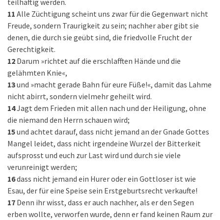
teilhaftig werden.
11
Alle Züchtigung scheint uns zwar für die Gegenwart nicht
Freude, sondern Traurigkeit zu sein; nachher aber gibt sie
denen, die durch sie geübt sind, die friedvolle Frucht der
Gerechtigkeit.
12
Darum »richtet auf die erschlafften Hände und die
gelähmten Knie«,
13
und »macht gerade Bahn für eure Füße!«, damit das Lahme
nicht abirrt, sondern vielmehr geheilt wird.
14
Jagt dem Frieden mit allen nach und der Heiligung, ohne
die niemand den Herrn schauen wird;
15
und achtet darauf, dass nicht jemand an der Gnade Gottes
Mangel leidet, dass nicht irgendeine Wurzel der Bitterkeit
aufsprosst und euch zur Last wird und durch sie viele
verunreinigt werden;
16
dass nicht jemand ein Hurer oder ein Gottloser ist wie
Esau, der für eine Speise sein Erstgeburtsrecht verkaufte!
17
Denn ihr wisst, dass er auch nachher, als er den Segen
erben wollte, verworfen wurde, denn er fand keinen Raum zur