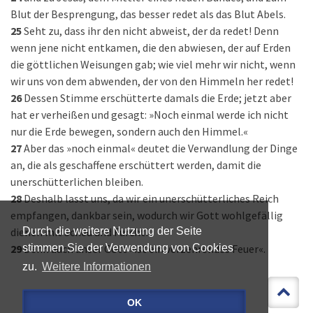
Blut der Besprengung, das besser redet als das Blut Abels.
25
Seht zu, dass ihr den nicht abweist, der da redet! Denn
wenn jene nicht entkamen, die den abwiesen, der auf Erden
die göttlichen Weisungen gab; wie viel mehr wir nicht, wenn
wir uns von dem abwenden, der von den Himmeln her redet!
26
Dessen Stimme erschütterte damals die Erde; jetzt aber
hat er verheißen und gesagt: »Noch einmal werde ich nicht
nur die Erde bewegen, sondern auch den Himmel.«
27
Aber das »noch einmal« deutet die Verwandlung der Dinge
an, die als geschaffene erschüttert werden, damit die
unerschütterlichen bleiben.
28
Deshalb lasst uns, da wir ein unerschütterliches Reich
empfangen, dankbar sein, wodurch wir Gott wohlgefällig
dienen mit Scheu und Furcht!
Durch die weitere Nutzung der Seite
29
Denn auch unser Gott »ist ein verzehrendes Feuer«.
stimmen Sie der Verwendung von Cookies
zu.
Weitere Informationen
OK