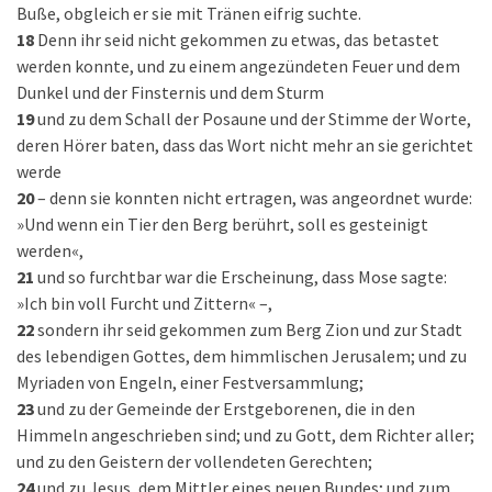
Buße, obgleich er sie mit Tränen eifrig suchte.
18
Denn ihr seid nicht gekommen zu etwas, das betastet
werden konnte, und zu einem angezündeten Feuer und dem
Dunkel und der Finsternis und dem Sturm
19
und zu dem Schall der Posaune und der Stimme der Worte,
deren Hörer baten, dass das Wort nicht mehr an sie gerichtet
werde
20
– denn sie konnten nicht ertragen, was angeordnet wurde:
»Und wenn ein Tier den Berg berührt, soll es gesteinigt
werden«,
21
und so furchtbar war die Erscheinung, dass Mose sagte:
»Ich bin voll Furcht und Zittern« –,
22
sondern ihr seid gekommen zum Berg Zion und zur Stadt
des lebendigen Gottes, dem himmlischen Jerusalem; und zu
Myriaden von Engeln, einer Festversammlung;
23
und zu der Gemeinde der Erstgeborenen, die in den
Himmeln angeschrieben sind; und zu Gott, dem Richter aller;
und zu den Geistern der vollendeten Gerechten;
24
und zu Jesus, dem Mittler eines neuen Bundes; und zum