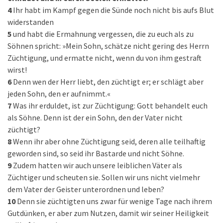
4
Ihr habt im Kampf gegen die Sünde noch nicht bis aufs Blut
widerstanden
5
und habt die Ermahnung vergessen, die zu euch als zu
Söhnen spricht: »Mein Sohn, schätze nicht gering des Herrn
Züchtigung, und ermatte nicht, wenn du von ihm gestraft
wirst!
6
Denn wen der Herr liebt, den züchtigt er; er schlägt aber
jeden Sohn, den er aufnimmt.«
7
Was ihr erduldet, ist zur Züchtigung: Gott behandelt euch
als Söhne. Denn ist der ein Sohn, den der Vater nicht
züchtigt?
8
Wenn ihr aber ohne Züchtigung seid, deren alle teilhaftig
geworden sind, so seid ihr Bastarde und nicht Söhne.
9
Zudem hatten wir auch unsere leiblichen Väter als
Züchtiger und scheuten sie. Sollen wir uns nicht vielmehr
dem Vater der Geister unterordnen und leben?
10
Denn sie züchtigten uns zwar für wenige Tage nach ihrem
Gutdünken, er aber zum Nutzen, damit wir seiner Heiligkeit