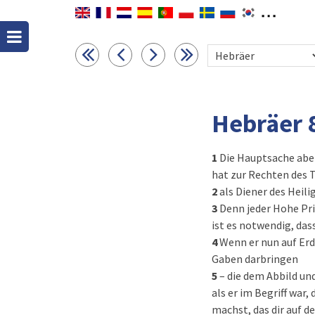
Hebräer 
1
Die Hauptsache aber
hat zur Rechten des 
2
als Diener des Heili
3
Denn jeder Hohe Pri
ist es notwendig, dass
4
Wenn er nun auf Erde
Gaben darbringen
5
– die dem Abbild un
als er im Begriff war,
machst, das dir auf d