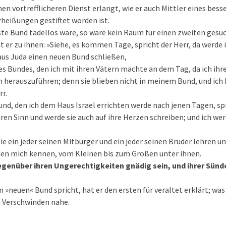
nen vortrefflicheren Dienst erlangt, wie er auch Mittler eines bess
rheißungen gestiftet worden ist.
te Bund tadellos wäre, so wäre kein Raum für einen zweiten gesu
t er zu ihnen: »Siehe, es kommen Tage, spricht der Herr, da werde
aus Juda einen neuen Bund schließen,
es Bundes, den ich mit ihren Vätern machte an dem Tag, da ich ihre
 herauszuführen; denn sie blieben nicht in meinem Bund, und ic
rr.
Bund, den ich dem Haus Israel errichten werde nach jenen Tagen, sp
hren Sinn und werde sie auch auf ihre Herzen schreiben; und ich we
ie ein jeder seinen Mitbürger und ein jeder seinen Bruder lehren u
den mich kennen, vom Kleinen bis zum Großen unter ihnen.
genüber ihren Ungerechtigkeiten gnädig sein, und ihrer Sünde
 »neuen« Bund spricht, hat er den ersten für veraltet erklärt; was
m Verschwinden nahe.