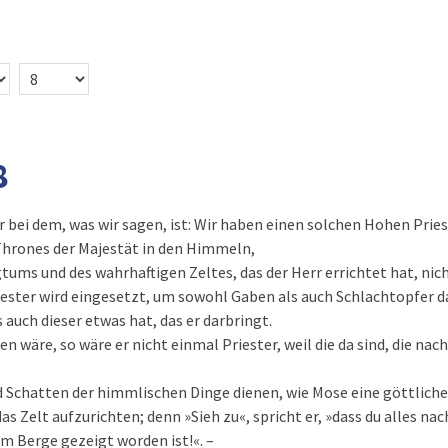
8
 bei dem, was wir sagen, ist: Wir haben einen solchen Hohen Priest
Thrones der Majestät in den Himmeln,
gtums und des wahrhaftigen Zeltes, das der Herr errichtet hat, nic
ester wird eingesetzt, um sowohl Gaben als auch Schlachtopfer d
 auch dieser etwas hat, das er darbringt.
n wäre, so wäre er nicht einmal Priester, weil die da sind, die nac
d Schatten der himmlischen Dinge dienen, wie Mose eine göttlich
 das Zelt aufzurichten; denn »Sieh zu«, spricht er, »dass du alles n
em Berge gezeigt worden ist!«. –