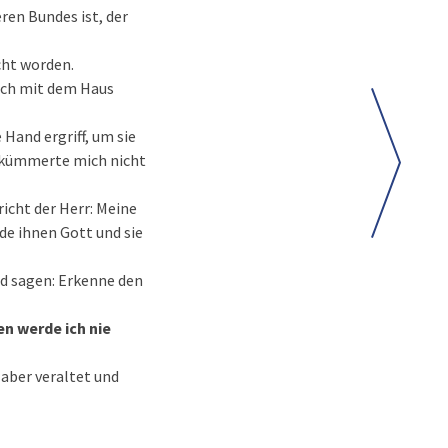
eren Bundes ist, der
cht worden.
 ich mit dem Haus
 Hand ergriff, um sie
h kümmerte mich nicht
richt der Herr: Meine
rde ihnen Gott und sie
nd sagen: Erkenne den
n werde ich nie
 aber veraltet und