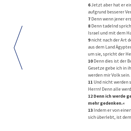
6
Jetzt aber hat er ei
aufgrund besserer Ve
7
Denn wenn jener ers
8
Denn tadelnd sprich
Israel und mit dem H
9
nicht nach der Art d
aus dem Land Ägypten
um sie, spricht der He
10
Denn dies ist der 
Gesetze gebe ich in i
werden mir Volk sein.
11
Und nicht werden s
Herrn! Denn alle wer
12
Denn ich werde ge
mehr gedenken.«
13
Indem er von einem
sich überlebt, ist de