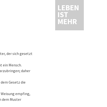
LEBEN
IST
MEHR
er, der sich gesetzt
ht ein Mensch.
arzubringen; daher
h dem Gesetz die
e Weisung empfing,
ach dem Muster