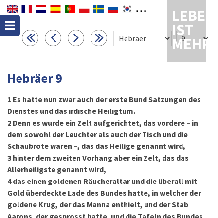
LEBEN
IST
MEHR
Hebräer 9
1
Es hatte nun zwar auch der erste Bund Satzungen des
Dienstes und das irdische Heiligtum.
2
Denn es wurde ein Zelt aufgerichtet, das vordere – in
dem sowohl der Leuchter als auch der Tisch und die
Schaubrote waren –, das das Heilige genannt wird,
3
hinter dem zweiten Vorhang aber ein Zelt, das das
Allerheiligste genannt wird,
4
das einen goldenen Räucheraltar und die überall mit
Gold überdeckte Lade des Bundes hatte, in welcher der
goldene Krug, der das Manna enthielt, und der Stab
Aarons, der gesprosst hatte, und die Tafeln des Bundes