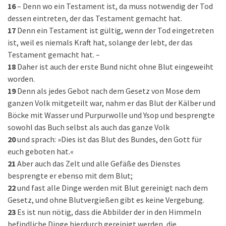
16
– Denn wo ein Testament ist, da muss notwendig der Tod
dessen eintreten, der das Testament gemacht hat.
17
Denn ein Testament ist gültig, wenn der Tod eingetreten
ist, weil es niemals Kraft hat, solange der lebt, der das
Testament gemacht hat. –
18
Daher ist auch der erste Bund nicht ohne Blut eingeweiht
worden.
19
Denn als jedes Gebot nach dem Gesetz von Mose dem
ganzen Volk mitgeteilt war, nahm er das Blut der Kälber und
Böcke mit Wasser und Purpurwolle und Ysop und besprengte
sowohl das Buch selbst als auch das ganze Volk
20
und sprach: »Dies ist das Blut des Bundes, den Gott für
euch geboten hat.«
21
Aber auch das Zelt und alle Gefäße des Dienstes
besprengte er ebenso mit dem Blut;
22
und fast alle Dinge werden mit Blut gereinigt nach dem
Gesetz, und ohne Blutvergießen gibt es keine Vergebung.
23
Es ist nun nötig, dass die Abbilder der in den Himmeln
befindliche Dinge hierdurch gereinigt werden, die