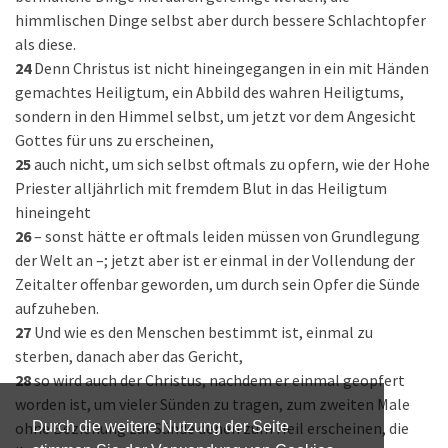
himmlischen Dinge selbst aber durch bessere Schlachtopfer
als diese.
24
Denn Christus ist nicht hineingegangen in ein mit Händen
gemachtes Heiligtum, ein Abbild des wahren Heiligtums,
sondern in den Himmel selbst, um jetzt vor dem Angesicht
Gottes für uns zu erscheinen,
25
auch nicht, um sich selbst oftmals zu opfern, wie der Hohe
Priester alljährlich mit fremdem Blut in das Heiligtum
hineingeht
26
– sonst hätte er oftmals leiden müssen von Grundlegung
der Welt an –; jetzt aber ist er einmal in der Vollendung der
Zeitalter offenbar geworden, um durch sein Opfer die Sünde
aufzuheben.
27
Und wie es den Menschen bestimmt ist, einmal zu
sterben, danach aber das Gericht,
28
so wird auch der Christus, nachdem er einmal geopfert
worden ist, um vieler Sünden zu tragen, zum zweiten Male
ohne Beziehung zur Sünde denen zum Heil erscheinen, die
Durch die weitere Nutzung der Seite