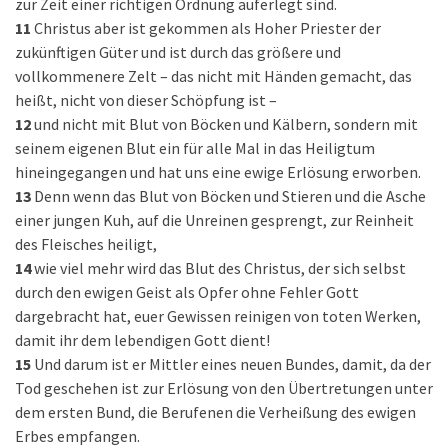
zur Zeit einer richtigen Ordnung auferlegt sind.
11
Christus aber ist gekommen als Hoher Priester der
zukünftigen Güter und ist durch das größere und
vollkommenere Zelt – das nicht mit Händen gemacht, das
heißt, nicht von dieser Schöpfung ist –
12
und nicht mit Blut von Böcken und Kälbern, sondern mit
seinem eigenen Blut ein für alle Mal in das Heiligtum
hineingegangen und hat uns eine ewige Erlösung erworben.
13
Denn wenn das Blut von Böcken und Stieren und die Asche
einer jungen Kuh, auf die Unreinen gesprengt, zur Reinheit
des Fleisches heiligt,
14
wie viel mehr wird das Blut des Christus, der sich selbst
durch den ewigen Geist als Opfer ohne Fehler Gott
dargebracht hat, euer Gewissen reinigen von toten Werken,
damit ihr dem lebendigen Gott dient!
15
Und darum ist er Mittler eines neuen Bundes, damit, da der
Tod geschehen ist zur Erlösung von den Übertretungen unter
dem ersten Bund, die Berufenen die Verheißung des ewigen
Erbes empfangen.