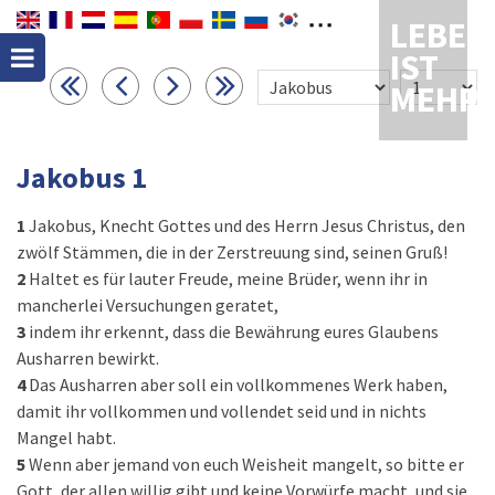
LEBEN
IST
MEHR
Jakobus 1
1
Jakobus, Knecht Gottes und des Herrn Jesus Christus, den
zwölf Stämmen, die in der Zerstreuung sind, seinen Gruß!
2
Haltet es für lauter Freude, meine Brüder, wenn ihr in
mancherlei Versuchungen geratet,
3
indem ihr erkennt, dass die Bewährung eures Glaubens
Ausharren bewirkt.
4
Das Ausharren aber soll ein vollkommenes Werk haben,
damit ihr vollkommen und vollendet seid und in nichts
Mangel habt.
5
Wenn aber jemand von euch Weisheit mangelt, so bitte er
Gott, der allen willig gibt und keine Vorwürfe macht, und sie