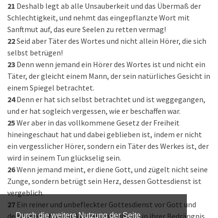
21
Deshalb legt ab alle Unsauberkeit und das Übermaß der
Schlechtigkeit, und nehmt das eingepflanzte Wort mit
Sanftmut auf, das eure Seelen zu retten vermag!
22
Seid aber Täter des Wortes und nicht allein Hörer, die sich
selbst betrügen!
23
Denn wenn jemand ein Hörer des Wortes ist und nicht ein
Täter, der gleicht einem Mann, der sein natürliches Gesicht in
einem Spiegel betrachtet.
24
Denn er hat sich selbst betrachtet und ist weggegangen,
und er hat sogleich vergessen, wie er beschaffen war.
25
Wer aber in das vollkommene Gesetz der Freiheit
hineingeschaut hat und dabei geblieben ist, indem er nicht
ein vergesslicher Hörer, sondern ein Täter des Werkes ist, der
wird in seinem Tun glückselig sein.
26
Wenn jemand meint, er diene Gott, und zügelt nicht seine
Zunge, sondern betrügt sein Herz, dessen Gottesdienst ist
vergeblich.
27
Ein reiner und unbefleckter Gottesdienst vor Gott und
dem Vater ist dieser: Waisen und Witwen in ihrer Bedrängnis
Durch die weitere Nutzung der Seite