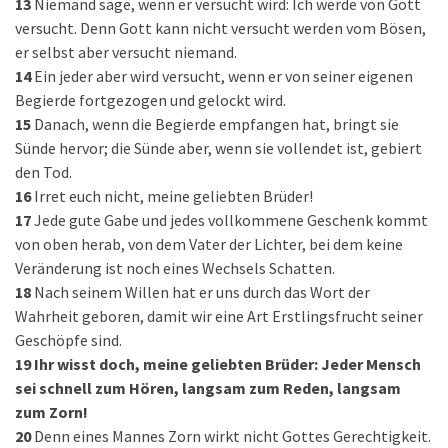
13
Niemand sage, wenn er versucht wird: Ich werde von Gott
versucht. Denn Gott kann nicht versucht werden vom Bösen,
er selbst aber versucht niemand.
14
Ein jeder aber wird versucht, wenn er von seiner eigenen
Begierde fortgezogen und gelockt wird.
15
Danach, wenn die Begierde empfangen hat, bringt sie
Sünde hervor; die Sünde aber, wenn sie vollendet ist, gebiert
den Tod.
16
Irret euch nicht, meine geliebten Brüder!
17
Jede gute Gabe und jedes vollkommene Geschenk kommt
von oben herab, von dem Vater der Lichter, bei dem keine
Veränderung ist noch eines Wechsels Schatten.
18
Nach seinem Willen hat er uns durch das Wort der
Wahrheit geboren, damit wir eine Art Erstlingsfrucht seiner
Geschöpfe sind.
19
Ihr wisst doch, meine geliebten Brüder: Jeder Mensch
sei schnell zum Hören, langsam zum Reden, langsam
zum Zorn!
20
Denn eines Mannes Zorn wirkt nicht Gottes Gerechtigkeit.