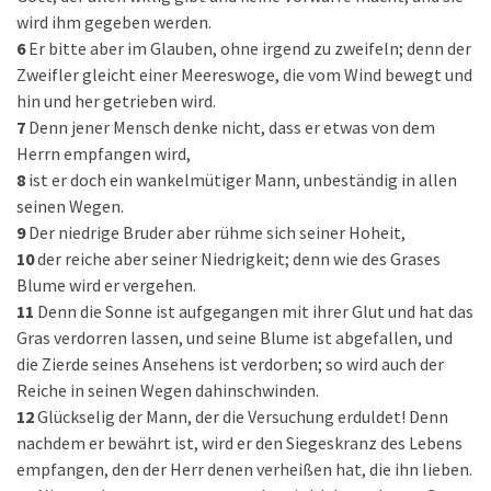
wird ihm gegeben werden.
6
Er bitte aber im Glauben, ohne irgend zu zweifeln; denn der
Zweifler gleicht einer Meereswoge, die vom Wind bewegt und
hin und her getrieben wird.
7
Denn jener Mensch denke nicht, dass er etwas von dem
Herrn empfangen wird,
8
ist er doch ein wankelmütiger Mann, unbeständig in allen
seinen Wegen.
9
Der niedrige Bruder aber rühme sich seiner Hoheit,
10
der reiche aber seiner Niedrigkeit; denn wie des Grases
Blume wird er vergehen.
11
Denn die Sonne ist aufgegangen mit ihrer Glut und hat das
Gras verdorren lassen, und seine Blume ist abgefallen, und
die Zierde seines Ansehens ist verdorben; so wird auch der
Reiche in seinen Wegen dahinschwinden.
12
Glückselig der Mann, der die Versuchung erduldet! Denn
nachdem er bewährt ist, wird er den Siegeskranz des Lebens
empfangen, den der Herr denen verheißen hat, die ihn lieben.