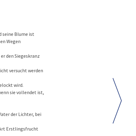
d seine Blume ist
inen Wegen
 er den Siegeskranz
nicht versucht werden
elockt wird.
enn sie vollendet ist,
er der Lichter, bei
Art Erstlingsfrucht