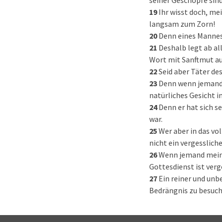
seiner Geschöpfe sind
19
Ihr wisst doch, me
langsam zum Zorn!
20
Denn eines Mannes 
21
Deshalb legt ab a
Wort mit Sanftmut au
22
Seid aber Täter des
23
Denn wenn jemand e
natürliches Gesicht i
24
Denn er hat sich s
war.
25
Wer aber in das vo
nicht ein vergessliche
26
Wenn jemand meint,
Gottesdienst ist verg
27
Ein reiner und unb
Bedrängnis zu besuche