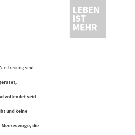
LEBEN
IST
MEHR
Zerstreuung sind,
geratet,
d vollendet seid
ibt und keine
er Meereswoge, die