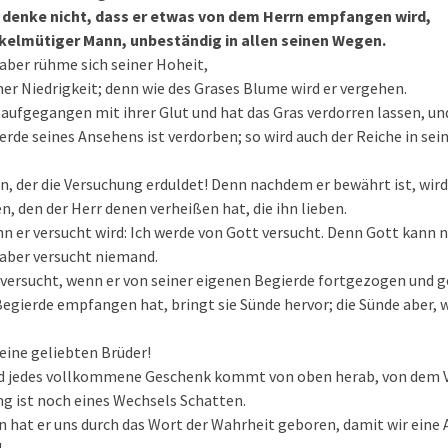
 denke nicht, dass er etwas von dem Herrn empfangen wird,
nkelmütiger Mann, unbeständig in allen seinen Wegen.
 aber rühme sich seiner Hoheit,
iner Niedrigkeit; denn wie des Grases Blume wird er vergehen.
 aufgegangen mit ihrer Glut und hat das Gras verdorren lassen, un
ierde seines Ansehens ist verdorben; so wird auch der Reiche in se
n, der die Versuchung erduldet! Denn nachdem er bewährt ist, wird
 den der Herr denen verheißen hat, die ihn lieben.
 er versucht wird: Ich werde von Gott versucht. Denn Gott kann 
 aber versucht niemand.
d versucht, wenn er von seiner eigenen Begierde fortgezogen und g
egierde empfangen hat, bringt sie Sünde hervor; die Sünde aber, w
meine geliebten Brüder!
d jedes vollkommene Geschenk kommt von oben herab, von dem Vat
g ist noch eines Wechsels Schatten.
 hat er uns durch das Wort der Wahrheit geboren, damit wir eine 