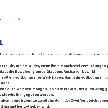
1
tes und des Herrn Jesus Christus, den zwölf Stämmen, die in der 
er Freude, meine Brüder, wenn ihr in mancherlei Versuchungen 
, dass die Bewährung eures Glaubens Ausharren bewirkt.
r soll ein vollkommenes Werk haben, damit ihr vollkommen un
 habt.
on euch Weisheit mangelt, so bitte er Gott, der allen willig g
 sie wird ihm gegeben werden.
lauben, ohne irgend zu zweifeln; denn der Zweifler gleicht ein
 hin und her getrieben wird.