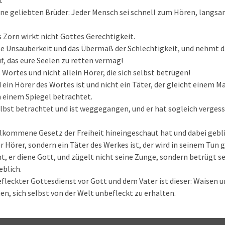
.
ine geliebten Brüder: Jeder Mensch sei schnell zum Hören, langs
Zorn wirkt nicht Gottes Gerechtigkeit.
lle Unsauberkeit und das Übermaß der Schlechtigkeit, und nehmt 
f, das eure Seelen zu retten vermag!
 Wortes und nicht allein Hörer, die sich selbst betrügen!
in Hörer des Wortes ist und nicht ein Täter, der gleicht einem Ma
n einem Spiegel betrachtet.
elbst betrachtet und ist weggegangen, und er hat sogleich vergess
llkommene Gesetz der Freiheit hineingeschaut hat und dabei gebli
r Hörer, sondern ein Täter des Werkes ist, der wird in seinem Tun g
 er diene Gott, und zügelt nicht seine Zunge, sondern betrügt se
eblich.
efleckter Gottesdienst vor Gott und dem Vater ist dieser: Waisen u
n, sich selbst von der Welt unbefleckt zu erhalten.