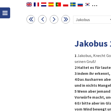
Jakobus 
1
Jakobus, Knecht Got
seinen Gruß!
2
Haltet es für laut
3
indem ihr erkennt
4
Das Ausharren abe
und in nichts Mangel
5
Wenn aber jemand v
Vorwürfe macht, und
6
Er bitte aber im G
vom Wind bewegt und