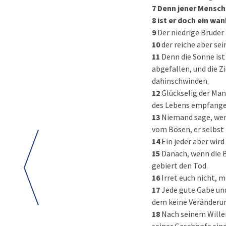
7
Denn jener Mensch
8
ist er doch ein wa
9
Der niedrige Bruder
10
der reiche aber se
11
Denn die Sonne ist
abgefallen, und die Z
dahinschwinden.
12
Glückselig der Man
des Lebens empfangen,
13
Niemand sage, wenn
vom Bösen, er selbst
14
Ein jeder aber wir
15
Danach, wenn die B
gebiert den Tod.
16
Irret euch nicht, 
17
Jede gute Gabe un
dem keine Veränderun
18
Nach seinem Willen