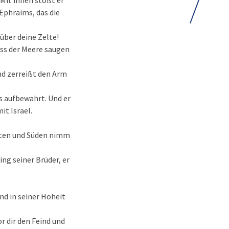
 Mit ihnen stößt er
 Ephraims, das die
 über deine Zelte!
uss der Meere saugen
und zerreißt den Arm
rs aufbewahrt. Und er
it Israel.
Westen und Süden nimm
ing seiner Brüder, er
nd in seiner Hoheit
or dir den Feind und