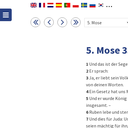
5. Mose 
1
Und das ist der Seg
2
Er sprach:
3
Ja, er liebt sein Vo
von deinen Worten.
4
Ein Gesetz hat uns
5
Und er wurde König 
insgesamt. –
6
Ruben lebe und ster
7
Und dies für Juda: 
seien mächtig für ihn