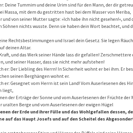
er: Deine Tummim und deine Urim sind für den Mann, der dir getreu i
bei Massa, mit dem du gestritten hast bei dem Wasser von Meriba,
r und von seiner Mutter sagte: »Ich habe ihn nicht gesehen!«, und 
n Söhnen nichts wusste. Denn sie haben dein Wort beachtet, und
eine Rechtsbestimmungen und Israel dein Gesetz. Sie legen Räuch
uf deinen Altar.
Kraft, und das Werk seiner Hände lass dir gefallen! Zerschmettere d
n, und seiner Hasser, dass sie nicht mehr aufstehen!
h er: Der Liebling des Herrn! In Sicherheit wohnt er bei ihm. Er be
chen seinen Berghängen wohnt er.
ch er: Gesegnet vom Herrn ist sein Land! Vom Auserlesenen des H
n liegt,
nen der Erträge der Sonne und vom Auserlesenen der Früchte der
r uralten Berge und vom Auserlesenen der ewigen Hügel
nen der Erde und ihrer Fülle und das Wohlgefallen dessen, d
e auf das Haupt Josefs und auf den Scheitel des Abgesonder