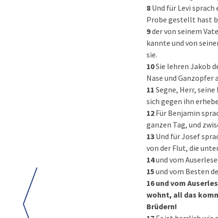
8
Und für Levi sprach 
Probe gestellt hast 
9
der von seinem Vate
kannte und von seine
sie.
10
Sie lehren Jakob d
Nase und Ganzopfer a
11
Segne, Herr, seine 
sich gegen ihn erhebe
12
Für Benjamin sprac
ganzen Tag, und zwis
13
Und für Josef spra
von der Flut, die unte
14
und vom Auserlese
15
und vom Besten de
16
und vom Auserlese
wohnt, all das komm
Brüdern!