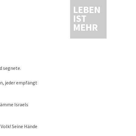
LEBEN
IST
MEHR
d segnete.
ßen, jeder empfängt
Stämme Israels
m Volk! Seine Hände