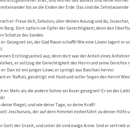
 sein erstgeborener Stier; und Hörner des Büffels sind seine Hörner.
le miteinander bis an die Enden der Erde. Das sind die Zehntausende
ach er: Freue dich, Sebulon, über deinen Auszug und du, Issaschar,
um Berg. Dort opfern sie Opfer der Gerechtigkeit; denn den Überfl
en Schätze des Sandes.
 er: Gesegnet sei, der Gad Raum schafft! Wie eine Löwin lagert er 
l.
 einen Erstlingsanteil aus; denn dort war der Anteil eines Anführe
Volkes, er vollzog die Gerechtigkeit des Herrn und seine Gerichte m
er: Dan ist ein junger Löwe; er springt aus Baschan hervor.
rach er: Naftali, gesättigt mit Huld und voller Segen des Herrn! 
h er: Mehr als die andern Söhne sei Asser gesegnet! Er sei der Liebl
uß!
 deine Riegel, und wie deine Tage, so deine Kraft!
 Gott Jeschuruns, der auf dem Himmel einherfährt zu deiner Hilfe u
er Gott der Urzeit, und unter dir sind ewige Arme. Und er vertrieb v