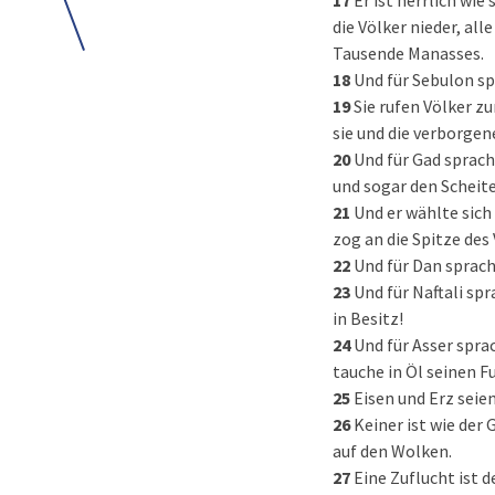
17
Er ist herrlich wie
die Völker nieder, al
Tausende Manasses.
18
Und für Sebulon spr
19
Sie rufen Völker z
sie und die verborgen
20
Und für Gad sprach
und sogar den Scheite
21
Und er wählte sich
zog an die Spitze des 
22
Und für Dan sprach 
23
Und für Naftali sp
in Besitz!
24
Und für Asser sprac
tauche in Öl seinen F
25
Eisen und Erz seien
26
Keiner ist wie der
auf den Wolken.
27
Eine Zuflucht ist d