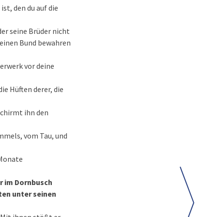
st, den du auf die
der seine Brüder nicht
 deinen Bund bewahren
erwerk vor deine
ie Hüften derer, die
schirmt ihn den
immels, vom Tau, und
 Monate
er im Dornbusch
ten unter seinen