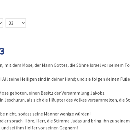
33
en, mit dem Mose, der Mann Gottes, die Söhne Israel vor seinem To
lk! All seine Heiligen sind in deiner Hand; und sie folgen deinen Fü
 Mose geboten, einen Besitz der Versammlung Jakobs.
in Jeschurun, als sich die Häupter des Volkes versammelten, die 
be nicht, sodass seine Männer wenige würden!
Und er sprach: Höre, Herr, die Stimme Judas und bring ihn zu seine
, und sei ihm Helfer vor seinen Gegnern!