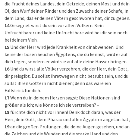
die Frucht deines Landes, dein Getreide, deinen Most und dein
Öl, den Wurf deiner Rinder und den Zuwachs deiner Schafe, in
dem Land, das er deinen Vätern geschworen hat, dir zu geben.
14
Gesegnet wirst du sein vor allen Völkern. Kein
Unfruchtbarer und keine Unfruchtbare wird bei dir sein noch
bei deinem Vieh.
15
Und der Herr wird jede Krankheit von dir abwenden. Und
keine der bösen Seuchen Ägyptens, die du kennst, wird er auf
dich legen, sondern er wird sie auf alle deine Hasser bringen.
16
Und du wirst alle Völker verzehren, die der Herr, dein Gott,
dir preisgibt. Du sollst ihretwegen nicht betrübt sein, und du
sollst ihren Göttern nicht dienen; denn das wäre ein
Fallstrick für dich.
17
Wenn du in deinem Herzen sagst: Diese Nationen sind
größer als ich; wie könnte ich sie vertreiben? –
18
fürchte dich nicht vor ihnen! Denk doch daran, was der
Herr, dein Gott, dem Pharao und allen Ägyptern angetan hat,
19
an die großen Prüfungen, die deine Augen gesehen, und an
die Zeichen und die Wunder und die starke Hand und den