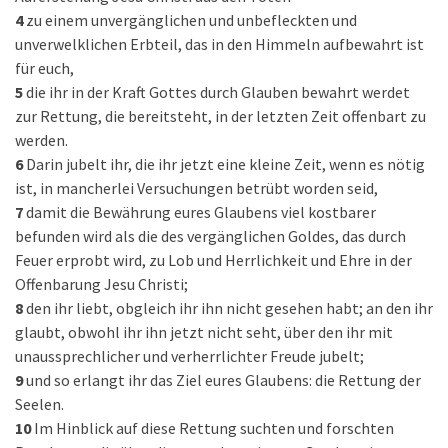
4
zu einem unvergänglichen und unbefleckten und
unverwelklichen Erbteil, das in den Himmeln aufbewahrt ist
für euch,
5
die ihr in der Kraft Gottes durch Glauben bewahrt werdet
zur Rettung, die bereitsteht, in der letzten Zeit offenbart zu
werden.
6
Darin jubelt ihr, die ihr jetzt eine kleine Zeit, wenn es nötig
ist, in mancherlei Versuchungen betrübt worden seid,
7
damit die Bewährung eures Glaubens viel kostbarer
befunden wird als die des vergänglichen Goldes, das durch
Feuer erprobt wird, zu Lob und Herrlichkeit und Ehre in der
Offenbarung Jesu Christi;
8
den ihr liebt, obgleich ihr ihn nicht gesehen habt; an den ihr
glaubt, obwohl ihr ihn jetzt nicht seht, über den ihr mit
unaussprechlicher und verherrlichter Freude jubelt;
9
und so erlangt ihr das Ziel eures Glaubens: die Rettung der
Seelen.
10
Im Hinblick auf diese Rettung suchten und forschten