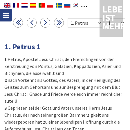
LEBEN
IST
MEHR
1. Petrus 1
1
Petrus, Apostel Jesu Christi, den Fremdlingen von der
Zerstreuung von Pontus, Galatien, Kappadozien, Asien und
Bithynien, die auserwählt sind
2
nach Vorkenntnis Gottes, des Vaters, in der Heiligung des
Geistes zum Gehorsam und zur Besprengung mit dem Blut
Jesu Christi: Gnade und Friede werde euch immer reichlicher
zuteil!
3
Gepriesen sei der Gott und Vater unseres Herrn Jesus
Christus, der nach seiner großen Barmherzigkeit uns
wiedergeboren hat zu einer lebendigen Hoffnung durch die
Auferstehung Jesu Christi aus den Toten