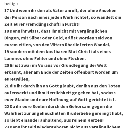
heilig.«
17
Und wenn ihr den als Vater anruft, der ohne Ansehen
der Person nach eines jeden Werk richtet, so wandelt die
Zeit eurer Fremdlingschaft in Furcht!
18
Denn ihr wisst, dass ihr nicht mit vergänglichen
Dingen, mit Silber oder Gold, erlöst worden seid von
eurem eitlen, von den Vätern überlieferten Wandel,
19
sondern mit dem kostbaren Blut Christi als eines
Lammes ohne Fehler und ohne Flecken.
20
Er ist zwar im Voraus vor Grundlegung der Welt
erkannt, aber am Ende der Zeiten offenbart worden um
euretwillen,
21
die ihr durch ihn an Gott glaubt, der ihn aus den Toten
auferweckt und ihm Herrlichkeit gegeben hat, sodass
euer Glaube und eure Hoffnung auf Gott gerichtet ist.
22
Da ihr eure Seelen durch den Gehorsam gegen die
Wahrheit zur ungeheuchelten Bruderliebe gereinigt habt,
so liebt einander anhaltend, aus reinem Herzen!
23
Denn ihr seid wiedergeboren nicht aus vergänglichem