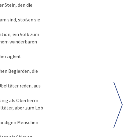
er Stein, den die
sam sind, stoßen sie
ation, ein Volk zum
seinem wunderbaren
mherzigkeit
chen Begierden, die
Übeltäter reden, aus
önig als Oberherrn
eltäter, aber zum Lob
rständigen Menschen