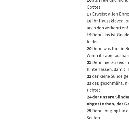
16
als Freie und nicht
Gottes.
17
Erweist allen Ehre;
18
Ihr Haussklaven, o
auch den verkehrten!
19
Denn das ist Gnad
leidet.
20
Denn was für ein R
Wenn ihr aber ausharr
21
Denn hierzu seid i
hinterlassen, damit 
22
der keine Sünde ge
23
der, geschmäht, ni
richtet;
24
der unsere Sünden
abgestorben, der Ge
25
Denn ihr gingt in d
Seelen.