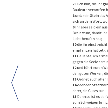
7
Euch nun, die ihr gl
Bauleute verworfen h
8
und: »ein Stein des
sich an dem Wort, wo
9
Ihr aber seid ein au
Besitztum, damit ihr
Licht berufen hat;
10
die ihr einst »nich
empfangen hattet«, 
11
Geliebte, ich erma
gegen die Seele strei
12
und führt euren Wa
den guten Werken, di
13
Ordnet euch aller 
14
oder den Statthalt
derer, die Gutes tun!
15
Denn so ist es der
zum Schweigen bring