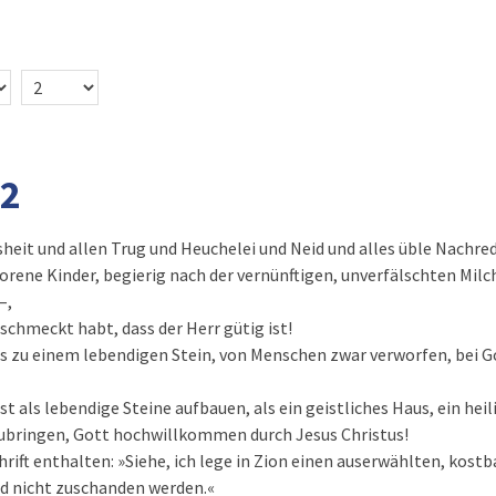
 2
sheit und allen Trug und Heuchelei und Neid und alles üble Nachre
orene Kinder, begierig nach der vernünftigen, unverfälschten Milch
–,
schmeckt habt, dass der Herr gütig ist!
 zu einem lebendigen Stein, von Menschen zwar verworfen, bei G
st als lebendige Steine aufbauen, als ein geistliches Haus, ein he
zubringen, Gott hochwillkommen durch Jesus Christus!
chrift enthalten: »Siehe, ich lege in Zion einen auserwählten, kost
rd nicht zuschanden werden.«