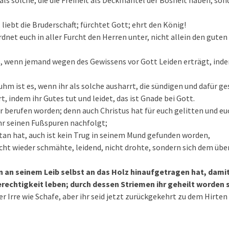
 als solche, die die Freiheit als Deckmantel der Bosheit haben, son
 liebt die Bruderschaft; fürchtet Gott; ehrt den König!
rdnet euch in aller Furcht den Herren unter, nicht allein den gute
e, wenn jemand wegen des Gewissens vor Gott Leiden erträgt, ind
uhm ist es, wenn ihr als solche ausharrt, die sündigen und dafür 
t, indem ihr Gutes tut und leidet, das ist Gnade bei Gott.
hr berufen worden; denn auch Christus hat für euch gelitten und eu
ihr seinen Fußspuren nachfolgt;
tan hat, auch ist kein Trug in seinem Mund gefunden worden,
cht wieder schmähte, leidend, nicht drohte, sondern sich dem übe
 an seinem Leib selbst an das Holz hinaufgetragen hat, damit
rechtigkeit leben; durch dessen Striemen ihr geheilt worden s
er Irre wie Schafe, aber ihr seid jetzt zurückgekehrt zu dem Hirte