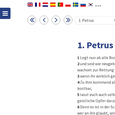
1. Petrus
1
Legt nun ab alle Bo
2
und seid wie neugeb
wachset zur Rettung 
3
wenn ihr wirklich ge
4
Zu ihm kommend als
kostbar,
5
lasst euch auch selb
geistliche Opfer dar
6
Denn es ist in der S
wer an ihn glaubt, wi