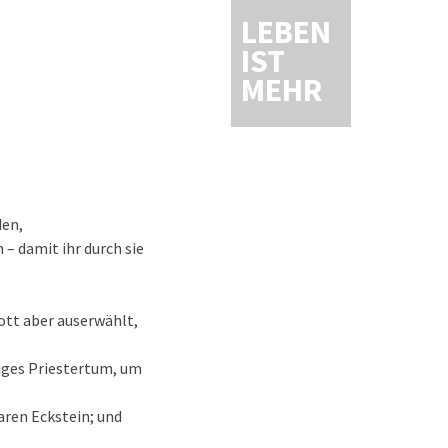
LEBEN
IST
MEHR
den,
 – damit ihr durch sie
ott aber auserwählt,
iliges Priestertum, um
baren Eckstein; und