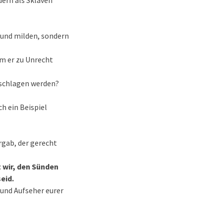
dern als Sklaven
n und milden, sondern
em er zu Unrecht
geschlagen werden?
ch ein Beispiel
rgab, der gerecht
 wir, den Sünden
eid.
n und Aufseher eurer