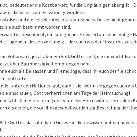
aubt, bedeutet er die Kostbarkeit; für die Ungläubigen aber gilt: »D
aben, dieser ist zum Eckstein geworden«,
 Anstoßes und ein Fels des Anstoßes zur Sünde«. Da sie nicht gehor
zu sie auch bestimmt worden sind.
serwähltes Geschlecht, ein königliches Priestertum, eine heilige N
 die Tugenden dessen verkündigt, der euch aus der Finsternis zu 
t ein Volk« wart, jetzt aber ein Volk Gottes seid; die ihr »nicht Bar
jetzt aber Barmherzigkeit empfangen habt.
hne euch als Beisassen und Fremdlinge, dass ihr euch der fleischli
ten, enthaltet,
ndel unter den Nationen gut, damit sie, worin sie gegen euch als 
e sie anschauen, Gott verherrlichen am Tage der Heimsuchung!
menschlichen Einrichtung unter um des Herrn willen; sei es dem K
ern als denen, die von ihm gesandt werden zur Bestrafung der Üb
 Wille Gottes, dass ihr durch Gutestun die Unwissenheit der unve
t –