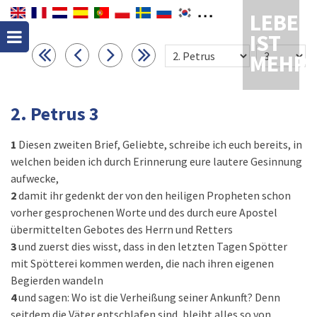
LEBEN
IST
MEHR
2. Petrus 3
1
Diesen zweiten Brief, Geliebte, schreibe ich euch bereits, in
welchen beiden ich durch Erinnerung eure lautere Gesinnung
aufwecke,
2
damit ihr gedenkt der von den heiligen Propheten schon
vorher gesprochenen Worte und des durch eure Apostel
übermittelten Gebotes des Herrn und Retters
3
und zuerst dies wisst, dass in den letzten Tagen Spötter
mit Spötterei kommen werden, die nach ihren eigenen
Begierden wandeln
4
und sagen: Wo ist die Verheißung seiner Ankunft? Denn
seitdem die Väter entschlafen sind, bleibt alles so von