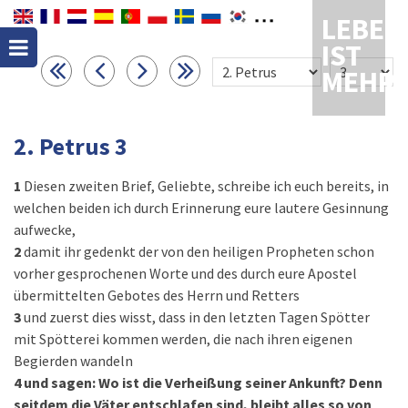
LEBEN
IST
MEHR
2. Petrus 3
1
Diesen zweiten Brief, Geliebte, schreibe ich euch bereits, in
welchen beiden ich durch Erinnerung eure lautere Gesinnung
aufwecke,
2
damit ihr gedenkt der von den heiligen Propheten schon
vorher gesprochenen Worte und des durch eure Apostel
übermittelten Gebotes des Herrn und Retters
3
und zuerst dies wisst, dass in den letzten Tagen Spötter
mit Spötterei kommen werden, die nach ihren eigenen
Begierden wandeln
4
und sagen: Wo ist die Verheißung seiner Ankunft? Denn
seitdem die Väter entschlafen sind, bleibt alles so von