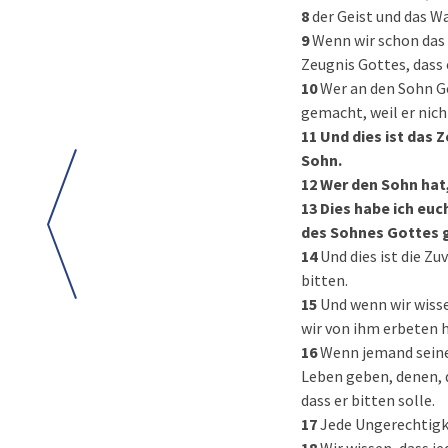
8
der Geist und das Wa
9
Wenn wir schon das 
Zeugnis Gottes, dass 
10
Wer an den Sohn Go
gemacht, weil er nich
11
Und dies ist das 
Sohn.
12
Wer den Sohn hat,
13
Dies habe ich euc
des Sohnes Gottes 
14
Und dies ist die Zu
bitten.
15
Und wenn wir wissen
wir von ihm erbeten 
16
Wenn jemand seinen
Leben geben, denen, d
dass er bitten solle.
17
Jede Ungerechtigkei