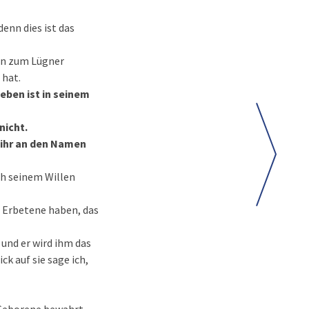
enn dies ist das
ihn zum Lügner
 hat.
eben ist in seinem
nicht.
e ihr an den Namen
ach seinem Willen
as Erbetene haben, das
 und er wird ihm das
k auf sie sage ich,