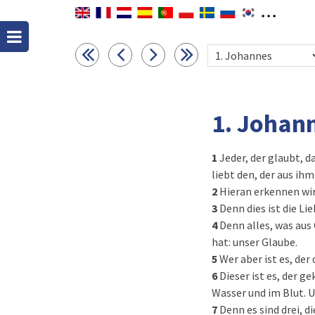
1. Johan
1
Jeder, der glaubt, d
liebt den, der aus ihm
2
Hieran erkennen wir
3
Denn dies ist die Li
4
Denn alles, was aus 
hat: unser Glaube.
5
Wer aber ist es, der
6
Dieser ist es, der 
Wasser und im Blut. Un
7
Denn es sind drei, d