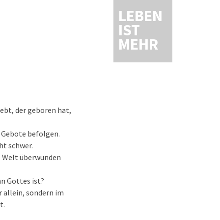
LEBEN
IST
MEHR
liebt, der geboren hat,
e Gebote befolgen.
cht schwer.
die Welt überwunden
hn Gottes ist?
r allein, sondern im
t.