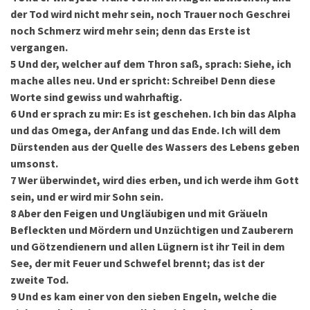
der Tod wird nicht mehr sein, noch Trauer noch Geschrei
noch Schmerz wird mehr sein; denn das Erste ist
vergangen.
5
Und der, welcher auf dem Thron saß, sprach: Siehe, ich
mache alles neu. Und er spricht: Schreibe! Denn diese
Worte sind gewiss und wahrhaftig.
6
Und er sprach zu mir: Es ist geschehen. Ich bin das Alpha
und das Omega, der Anfang und das Ende. Ich will dem
Dürstenden aus der Quelle des Wassers des Lebens geben
umsonst.
7
Wer überwindet, wird dies erben, und ich werde ihm Gott
sein, und er wird mir Sohn sein.
8
Aber den Feigen und Ungläubigen und mit Gräueln
Befleckten und Mördern und Unzüchtigen und Zauberern
und Götzendienern und allen Lügnern ist ihr Teil in dem
See, der mit Feuer und Schwefel brennt; das ist der
zweite Tod.
9
Und es kam einer von den sieben Engeln, welche die