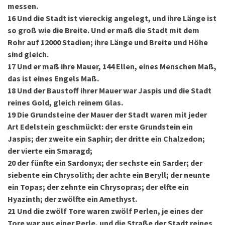
messen.
16
Und die Stadt ist viereckig angelegt, und ihre Länge ist
so groß wie die Breite. Und er maß die Stadt mit dem
Rohr auf 12000 Stadien; ihre Länge und Breite und Höhe
sind gleich.
17
Und er maß ihre Mauer, 144 Ellen, eines Menschen Maß,
das ist eines Engels Maß.
18
Und der Baustoff ihrer Mauer war Jaspis und die Stadt
reines Gold, gleich reinem Glas.
19
Die Grundsteine der Mauer der Stadt waren mit jeder
Art Edelstein geschmückt: der erste Grundstein ein
Jaspis; der zweite ein Saphir; der dritte ein Chalzedon;
der vierte ein Smaragd;
20
der fünfte ein Sardonyx; der sechste ein Sarder; der
siebente ein Chrysolith; der achte ein Beryll; der neunte
ein Topas; der zehnte ein Chrysopras; der elfte ein
Hyazinth; der zwölfte ein Amethyst.
21
Und die zwölf Tore waren zwölf Perlen, je eines der
Tore war aus einer Perle, und die Straße der Stadt reines