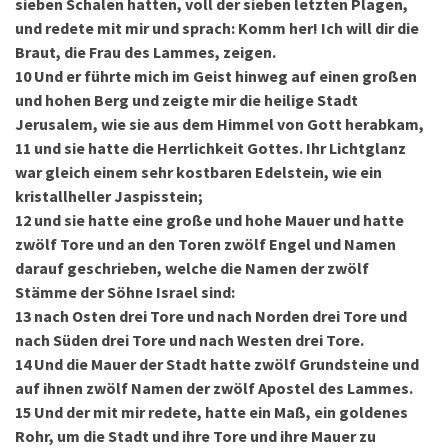
sieben Schalen hatten, voll der sieben letzten Plagen,
und redete mit mir und sprach: Komm her! Ich will dir die
Braut, die Frau des Lammes, zeigen.
10
Und er führte mich im Geist hinweg auf einen großen
und hohen Berg und zeigte mir die heilige Stadt
Jerusalem, wie sie aus dem Himmel von Gott herabkam,
11
und sie hatte die Herrlichkeit Gottes. Ihr Lichtglanz
war gleich einem sehr kostbaren Edelstein, wie ein
kristallheller Jaspisstein;
12
und sie hatte eine große und hohe Mauer und hatte
zwölf Tore und an den Toren zwölf Engel und Namen
darauf geschrieben, welche die Namen der zwölf
Stämme der Söhne Israel sind:
13
nach Osten drei Tore und nach Norden drei Tore und
nach Süden drei Tore und nach Westen drei Tore.
14
Und die Mauer der Stadt hatte zwölf Grundsteine und
auf ihnen zwölf Namen der zwölf Apostel des ­Lammes.
15
Und der mit mir redete, hatte ein Maß, ein goldenes
Rohr, um die Stadt und ihre Tore und ihre Mauer zu