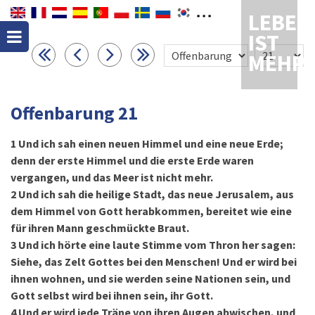
LEBEN
IST
MEHR
Offenbarung 21
1
Und ich sah einen neuen Himmel und eine neue Erde;
denn der erste Himmel und die erste Erde waren
vergangen, und das Meer ist nicht mehr.
2
Und ich sah die heilige Stadt, das neue Jerusalem, aus
dem Himmel von Gott herabkommen, bereitet wie eine
für ihren Mann geschmückte Braut.
3
Und ich hörte eine laute Stimme vom Thron her sagen:
Siehe, das Zelt Gottes bei den Menschen! Und er wird bei
ihnen wohnen, und sie werden seine Nationen sein, und
Gott selbst wird bei ihnen sein, ihr Gott.
4
Und er wird jede Träne von ihren Augen abwischen, und