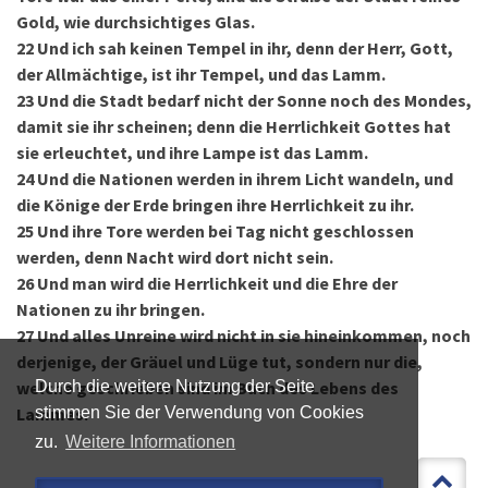
Gold, wie durchsichtiges Glas.
22
Und ich sah keinen Tempel in ihr, denn der Herr, Gott,
der Allmächtige, ist ihr Tempel, und das Lamm.
23
Und die Stadt bedarf nicht der Sonne noch des Mondes,
damit sie ihr scheinen; denn die Herrlichkeit Gottes hat
sie erleuchtet, und ihre Lampe ist das Lamm.
24
Und die Nationen werden in ihrem Licht wandeln, und
die Könige der Erde bringen ihre Herrlichkeit zu ihr.
25
Und ihre Tore werden bei Tag nicht geschlossen
werden, denn Nacht wird dort nicht sein.
26
Und man wird die Herrlichkeit und die Ehre der
Nationen zu ihr bringen.
27
Und alles Unreine wird nicht in sie hineinkommen, noch
derjenige, der Gräuel und Lüge tut, sondern nur die,
welche geschrieben sind im Buch des Lebens des
Durch die weitere Nutzung der Seite
Lammes.
stimmen Sie der Verwendung von Cookies
zu.
Weitere Informationen