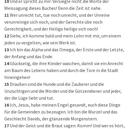
10
Und er spricht zu mir: Versiegle nicht die Worte der
Weissagung dieses Buches! Denn die Zeit ist nahe.
11
Wer unrecht tut, tue noch unrecht, und der Unreine
verunreinige sich noch, und der Gerechte übe noch
Gerechtigkeit, und der Heilige heilige sich noch!
12
Siehe, ich komme bald und mein Lohn mit mir, um einem
jeden zu vergelten, wie sein Werk ist.
13
Ich bin das Alpha und das Omega, der Erste und der Letzte,
der Anfang und das Ende.
14
Glückselig, die ihre Kleider waschen, damit sie ein Anrecht
am Baum des Lebens haben und durch die Tore in die Stadt
hineingehen!
15
Draußen sind die Hunde und die Zauberer und die
Unzüchtigen und die Mörder und die Götzendiener und jeder,
der die Lüge liebt und tut.
16
Ich, Jesus, habe meinen Engel gesandt, euch diese Dinge
für die Gemeinden zu bezeugen. Ich bin die Wurzel und das
Geschlecht Davids, der glänzende Morgenstern.
17
Und der Geist und die Braut sagen: Komm! Und wer es hört,