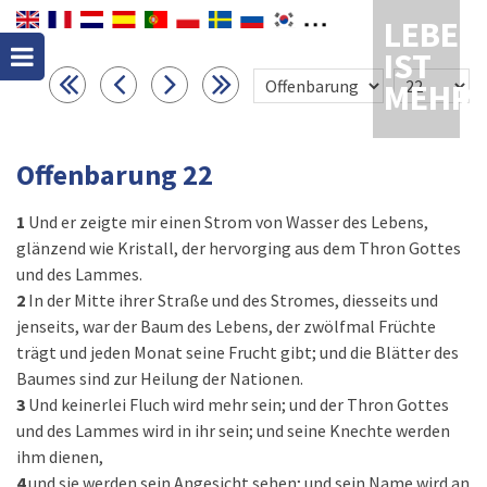
LEBEN
IST
MEHR
Offenbarung 22
1
Und er zeigte mir einen Strom von Wasser des Lebens,
glänzend wie Kristall, der hervorging aus dem Thron Gottes
und des Lammes.
2
In der Mitte ihrer Straße und des Stromes, diesseits und
jenseits, war der Baum des Lebens, der zwölfmal Früchte
trägt und jeden Monat seine Frucht gibt; und die Blätter des
Baumes sind zur Heilung der Nationen.
3
Und keinerlei Fluch wird mehr sein; und der Thron Gottes
und des Lammes wird in ihr sein; und seine Knechte werden
ihm dienen,
4
und sie werden sein Angesicht sehen; und sein Name wird an