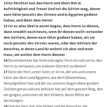
14
So fürchtet nun den Herrn und dient ihm in
Aufrichtigkeit und Treue! Und tut die Götter weg, denen
eure Väter jenseits des Stroms und in Ägypten gedient
haben, und dient dem Herrn!
15
Ist es aber übel in euren Augen, dem Herrn zu dienen,
dann erwählt euch heute, wem ihr dienen wollt: entweder
den Göttern, denen eure Väter gedient haben, als sie
noch jenseits des Stroms waren, oder den Göttern der
Amoriter, in deren Land ihr wohnt! Ich aber und mein
Haus, wir wollen dem Herrn dienen!
16
Da antwortete das Volk und sagte: Fern von uns sei es, den
Herrn zu verlassen, um anderen Göttern zu dienen!
17
Denn der Herr, unser Gott, er ist es, der uns und unsere
Väter aus dem Land Ägypten, aus dem Sklavenhaus,
heraufgeführt hat und der vor unseren Augen diese großen
Zeichen getan und uns behütet hat auf dem ganzen Weg, den
wir gingen, und unter all den Völkern, deren Mitte wir
durchzogen.
18
Und der Herr hat alle Völker und die Amoriter, die