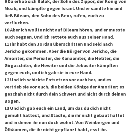
9
Da erhob sich Balak, der Sohn des Zippor, der König von
Moab, und kämpfte gegen Israel. Und er sandte hin und
ließ Bileam, den Sohn des Beor, rufen, euch zu
verfluchen.
10
Aber ich wollte nicht auf Bileam hören, und er musste
euch segnen. Und ich rettete euch aus seiner Hand.
11
Ihr habt den Jordan überschritten und seid nach
Jericho gekommen. Aber die Bürger von Jericho, die
Amoriter, die Perisiter, die Kanaaniter, die Hetiter, die
Girgaschiter, die Hewiter und die Jebusiter kämpften
gegen euch, und ich gab sie in eure Hand.
12
Und ich schickte Entsetzen vor euch her, und es
vertrieb sie vor euch, die beiden Könige der Amoriter; es
geschah nicht durch dein Schwert und nicht durch deinen
Bogen.
13
Und ich gab euch ein Land, um das du dich nicht
gemüht hattest, und Städte, die ihr nicht gebaut hattet
und in denen ihr nun doch wohnt. Von Weinbergen und
Ölbäumen, die ihr nicht gepflanzt habt, esst ihr. –