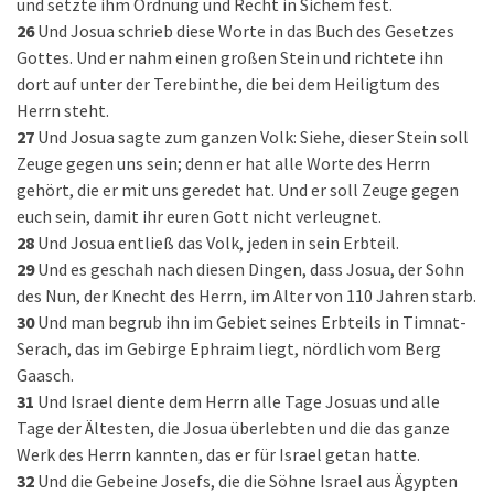
und setzte ihm Ordnung und Recht in Sichem fest.
26
Und Josua schrieb diese Worte in das Buch des Gesetzes
Gottes. Und er nahm einen großen Stein und richtete ihn
dort auf unter der Terebinthe, die bei dem Heiligtum des
Herrn steht.
27
Und Josua sagte zum ganzen Volk: Siehe, dieser Stein soll
Zeuge gegen uns sein; denn er hat alle Worte des Herrn
gehört, die er mit uns geredet hat. Und er soll Zeuge gegen
euch sein, damit ihr euren Gott nicht verleugnet.
28
Und Josua entließ das Volk, jeden in sein Erbteil.
29
Und es geschah nach diesen Dingen, dass Josua, der Sohn
des Nun, der Knecht des Herrn, im Alter von 110 Jahren starb.
30
Und man begrub ihn im Gebiet seines Erbteils in Timnat-
Serach, das im Gebirge Ephraim liegt, nördlich vom Berg
Gaasch.
31
Und Israel diente dem Herrn alle Tage Josuas und alle
Tage der Ältesten, die Josua überlebten und die das ganze
Werk des Herrn kannten, das er für Israel getan hatte.
32
Und die Gebeine Josefs, die die Söhne Israel aus Ägypten