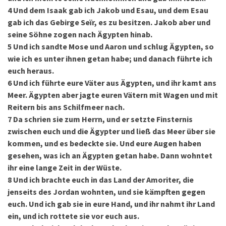
4
Und dem Isaak gab ich Jakob und Esau, und dem Esau
gab ich das Gebirge Seïr, es zu besitzen. Jakob aber und
seine Söhne zogen nach Ägypten hinab.
5
Und ich sandte Mose und Aaron und schlug Ägypten, so
wie ich es unter ihnen getan habe; und danach führte ich
euch heraus.
6
Und ich führte eure Väter aus Ägypten, und ihr kamt ans
Meer. Ägypten aber jagte euren Vätern mit Wagen und mit
Reitern bis ans Schilfmeer nach.
7
Da schrien sie zum Herrn, und er setzte Finsternis
zwischen euch und die Ägypter und ließ das Meer über sie
kommen, und es bedeckte sie. Und eure Augen haben
gesehen, was ich an Ägypten getan habe. Dann wohntet
ihr eine lange Zeit in der Wüste.
8
Und ich brachte euch in das Land der Amoriter, die
jenseits des Jordan wohnten, und sie kämpften gegen
euch. Und ich gab sie in eure Hand, und ihr nahmt ihr Land
ein, und ich rottete sie vor euch aus.