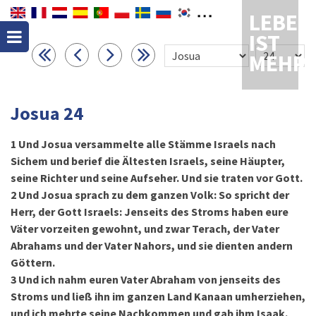
LEBEN
IST
MEHR
Josua 24
1
Und Josua versammelte alle Stämme Israels nach
Sichem und berief die Ältesten Israels, seine Häupter,
seine Richter und seine Aufseher. Und sie traten vor Gott.
2
Und Josua sprach zu dem ganzen Volk: So spricht der
Herr, der Gott Israels: Jenseits des Stroms haben eure
Väter vorzeiten gewohnt, und zwar Terach, der Vater
Abrahams und der Vater Nahors, und sie dienten andern
Göttern.
3
Und ich nahm euren Vater Abraham von jenseits des
Stroms und ließ ihn im ganzen Land Kanaan umherziehen,
und ich mehrte seine Nachkommen und gab ihm Isaak.