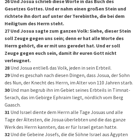
26
Und Josua schrieb diese Worte in das Buch des
Gesetzes Gottes. Und er nahm einen großen Stein und
richtete ihn dort auf unter der Terebinthe, die bei dem
Heiligtum des Herrn steht.
27
Und Josua sagte zum ganzen Volk: Siehe, dieser Stein
soll Zeuge gegen uns sein; denn er hat alle Worte des
Herrn gehört, die er mit uns geredet hat. Und er soll
Zeuge gegen euch sein, damit ihr euren Gott nicht
verleugnet.
28
Und Josua entließ das Volk, jeden in sein Erbteil.
29
Und es geschah nach diesen Dingen, dass Josua, der Sohn
des Nun, der Knecht des Herrn, im Alter von 110 Jahren starb.
30
Und man begrub ihn im Gebiet seines Erbteils in Timnat-
Serach, das im Gebirge Ephraim liegt, nördlich vom Berg
Gaasch.
31
Und Israel diente dem Herrn alle Tage Josuas und alle
Tage der Ältesten, die Josua überlebten und die das ganze
Werk des Herrn kannten, das er für Israel getan hatte.
32
Und die Gebeine Josefs, die die Söhne Israel aus Ägypten