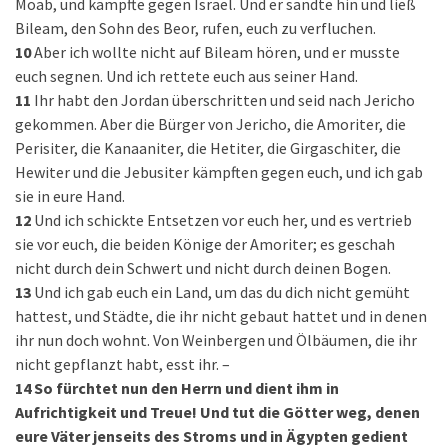
Moab, und kämpfte gegen Israel. Und er sandte hin und ließ
Bileam, den Sohn des Beor, rufen, euch zu verfluchen.
10
Aber ich wollte nicht auf Bileam hören, und er musste
euch segnen. Und ich rettete euch aus seiner Hand.
11
Ihr habt den Jordan überschritten und seid nach Jericho
gekommen. Aber die Bürger von Jericho, die Amoriter, die
Perisiter, die Kanaaniter, die Hetiter, die Girgaschiter, die
Hewiter und die Jebusiter kämpften gegen euch, und ich gab
sie in eure Hand.
12
Und ich schickte Entsetzen vor euch her, und es vertrieb
sie vor euch, die beiden Könige der Amoriter; es geschah
nicht durch dein Schwert und nicht durch deinen Bogen.
13
Und ich gab euch ein Land, um das du dich nicht gemüht
hattest, und Städte, die ihr nicht gebaut hattet und in denen
ihr nun doch wohnt. Von Weinbergen und Ölbäumen, die ihr
nicht gepflanzt habt, esst ihr. –
14
So fürchtet nun den Herrn und dient ihm in
Aufrichtigkeit und Treue! Und tut die Götter weg, denen
eure Väter jenseits des Stroms und in Ägypten gedient