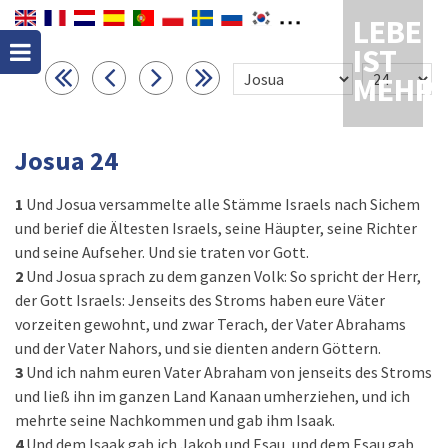
LEBEN
IST
MEHR
Josua 24
1
Und Josua versammelte alle Stämme Israels nach Sichem
und berief die Ältesten Israels, seine Häupter, seine Richter
und seine Aufseher. Und sie traten vor Gott.
2
Und Josua sprach zu dem ganzen Volk: So spricht der Herr,
der Gott Israels: Jenseits des Stroms haben eure Väter
vorzeiten gewohnt, und zwar Terach, der Vater Abrahams
und der Vater Nahors, und sie dienten andern Göttern.
3
Und ich nahm euren Vater Abraham von jenseits des Stroms
und ließ ihn im ganzen Land Kanaan umherziehen, und ich
mehrte seine Nachkommen und gab ihm Isaak.
4
Und dem Isaak gab ich Jakob und Esau, und dem Esau gab