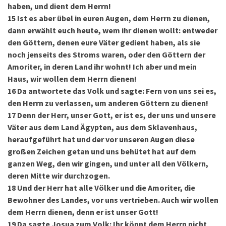
haben, und dient dem Herrn!
15
Ist es aber übel in euren Augen, dem Herrn zu dienen,
dann erwählt euch heute, wem ihr dienen wollt: entweder
den Göttern, denen eure Väter gedient haben, als sie
noch jenseits des Stroms waren, oder den Göttern der
Amoriter, in deren Land ihr wohnt! Ich aber und mein
Haus, wir wollen dem Herrn dienen!
16
Da antwortete das Volk und sagte: Fern von uns sei es,
den Herrn zu verlassen, um anderen Göttern zu dienen!
17
Denn der Herr, unser Gott, er ist es, der uns und unsere
Väter aus dem Land Ägypten, aus dem Sklavenhaus,
heraufgeführt hat und der vor unseren Augen diese
großen Zeichen getan und uns behütet hat auf dem
ganzen Weg, den wir gingen, und unter all den Völkern,
deren Mitte wir durchzogen.
18
Und der Herr hat alle Völker und die Amoriter, die
Bewohner des Landes, vor uns vertrieben. Auch wir wollen
dem Herrn dienen, denn er ist unser Gott!
19
Da sagte Josua zum Volk: Ihr könnt dem Herrn nicht