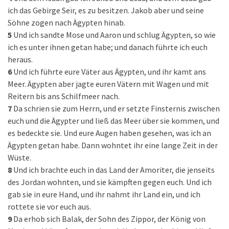
ich das Gebirge Seïr, es zu besitzen. Jakob aber und seine
Söhne zogen nach Ägypten hinab.
5
Und ich sandte Mose und Aaron und schlug Ägypten, so wie
ich es unter ihnen getan habe; und danach führte ich euch
heraus.
6
Und ich führte eure Väter aus Ägypten, und ihr kamt ans
Meer. Ägypten aber jagte euren Vätern mit Wagen und mit
Reitern bis ans Schilfmeer nach.
7
Da schrien sie zum Herrn, und er setzte Finsternis zwischen
euch und die Ägypter und ließ das Meer über sie kommen, und
es bedeckte sie. Und eure Augen haben gesehen, was ich an
Ägypten getan habe. Dann wohntet ihr eine lange Zeit in der
Wüste.
8
Und ich brachte euch in das Land der Amoriter, die jenseits
des Jordan wohnten, und sie kämpften gegen euch. Und ich
gab sie in eure Hand, und ihr nahmt ihr Land ein, und ich
rottete sie vor euch aus.
9
Da erhob sich Balak, der Sohn des Zippor, der König von